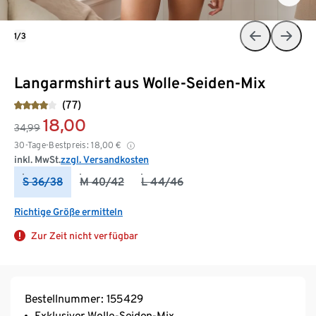
1/3
Langarmshirt aus Wolle-Seiden-Mix
(77)
18,00
34,99
30-Tage-Bestpreis:
18,00
€
inkl. MwSt.
zzgl. Versandkosten
S 36/38
M 40/42
L 44/46
Richtige Größe ermitteln
Zur Zeit nicht verfügbar
Bestellnummer: 155429
Exklusiver Wolle-Seiden-Mix