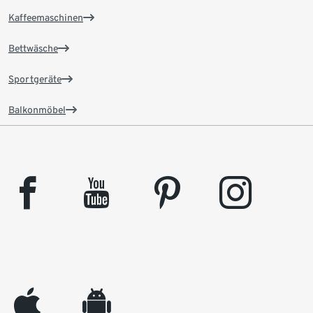
Kaffeemaschinen
Bettwäsche
Sportgeräte
Balkonmöbel
facebook
youtube
pinterest
instagram
appleinc
android