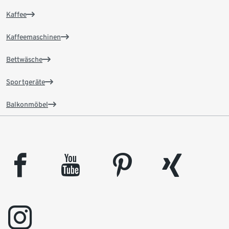
Kaffee
Kaffeemaschinen
Bettwäsche
Sportgeräte
Balkonmöbel
facebook
youtube
pinterest
xing
instagram