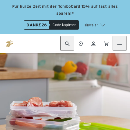
Für kurze Zeit mit der TchiboCard 15% auf fast alles
sparen!*
DANKE26
Code kopieren
Hinweis*