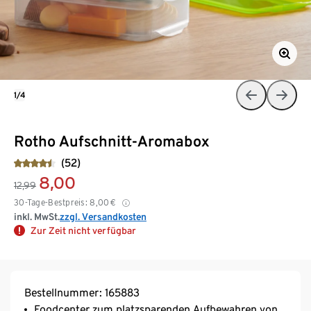
1/4
Rotho Aufschnitt-Aromabox
(52)
8,00
12,99
30-Tage-Bestpreis:
8,00
€
inkl. MwSt.
zzgl. Versandkosten
Zur Zeit nicht verfügbar
Bestellnummer: 165883
Foodcenter zum platzsparenden Aufbewahren von