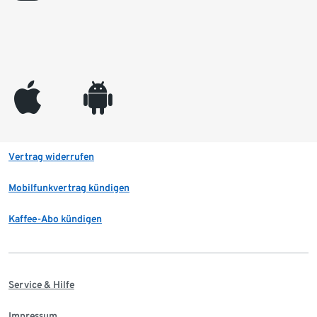
appleinc
android
Vertrag widerrufen
Mobilfunkvertrag kündigen
Kaffee-Abo kündigen
Service & Hilfe
Impressum