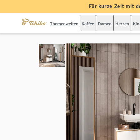
Für kurze Zeit mit d
Themenwelten
Kaffee
Damen
Herren
Kin