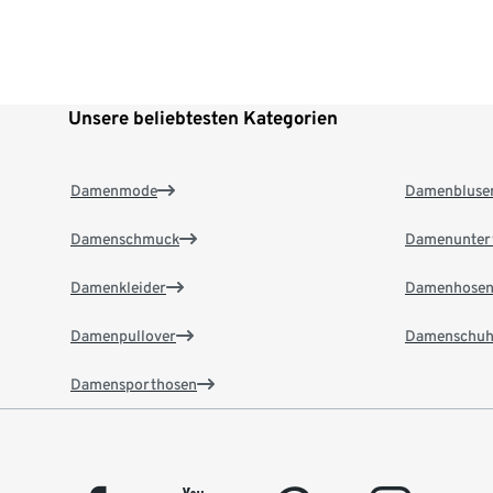
Unsere beliebtesten Kategorien
Damenmode
Damenbluse
Damenschmuck
Damenunter
Damenkleider
Damenhose
Damenpullover
Damenschuh
Damensporthosen