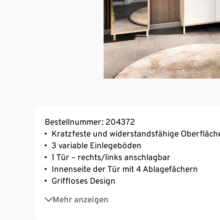
Bestellnummer: 204372
Kratzfeste und widerstandsfähige Oberfläc
3 variable Einlegeböden
1 Tür – rechts/links anschlagbar
Innenseite der Tür mit 4 Ablagefächern
Griffloses Design
Mit Metallfüßen in Weiß
Mehr anzeigen
Nachhaltige Verpackung ohne Styropor
MADE IN GERMANY