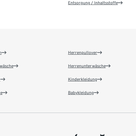
Entsorgung / Inhaltsstoffe
n
Herrenpullover
wäsche
Herrenunterwäsche
n
Kinderkleidung
e
Babykleidung