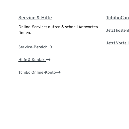
Service & Hilfe
TchiboCar
Online-Services nutzen & schnell Antworten
Jetzt kostenl
finden.
Jetzt Vortei
Service-Bereich
Hilfe & Kontakt
Tchibo Online-Konto