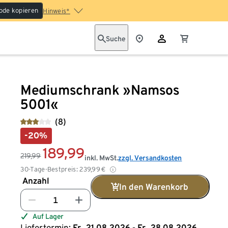
ode kopieren
Hinweis*
Suche
Mediumschrank »Namsos
5001«
(8)
-20%
189,99
219,99
inkl. MwSt.
zzgl. Versandkosten
30-Tage-Bestpreis:
239,99
€
Anzahl
In den Warenkorb
Auf Lager
Liefertermin:
Fr., 21.08.2026 - Fr., 28.08.2026