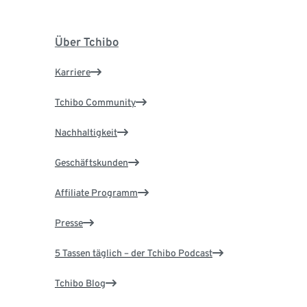
Über Tchibo
Karriere
Tchibo Community
Nachhaltigkeit
Geschäftskunden
Affiliate Programm
Presse
5 Tassen täglich – der Tchibo Podcast
Tchibo Blog