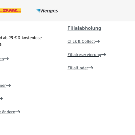
Filialabholung
d ab 29 € & kostenlose
Click & Collect
.
Filialreservierung
en
Filialfinder
ner
e ändern