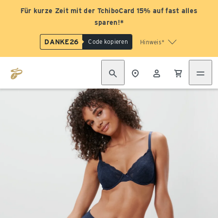
Für kurze Zeit mit der TchiboCard 15% auf fast alles
sparen!*
DANKE26
Code kopieren
Hinweis*