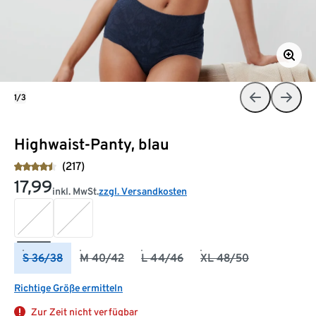
1/3
Highwaist-Panty, blau
(217)
17,99
inkl. MwSt.
zzgl. Versandkosten
S 36/38
M 40/42
L 44/46
XL 48/50
Richtige Größe ermitteln
Zur Zeit nicht verfügbar