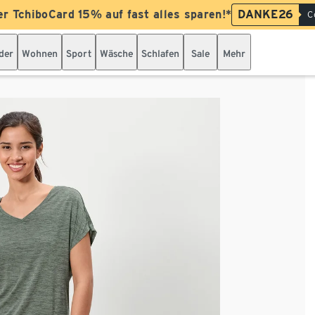
er TchiboCard 15% auf fast alles sparen!*
DANKE26
C
der
Wohnen
Sport
Wäsche
Schlafen
Sale
Mehr