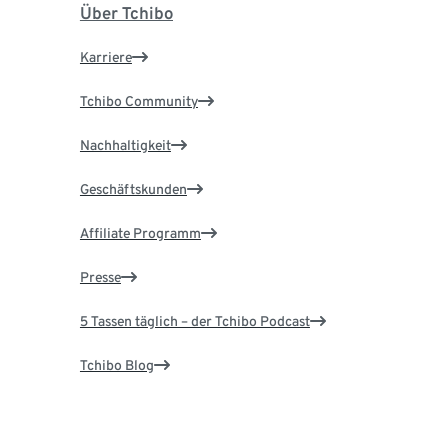
Über Tchibo
Karriere
Tchibo Community
Nachhaltigkeit
Geschäftskunden
Affiliate Programm
Presse
5 Tassen täglich – der Tchibo Podcast
Tchibo Blog