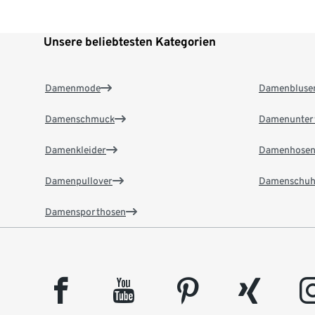
Unsere beliebtesten Kategorien
Damenmode
Damenbluse
Damenschmuck
Damenunter
Damenkleider
Damenhose
Damenpullover
Damenschuh
Damensporthosen
facebook
youtube
pinterest
xing
insta