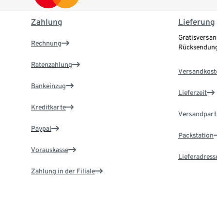
Zahlung
Lieferung
Gratisversan
Rechnung
Rücksendung
Ratenzahlung
Versandkost
Bankeinzug
Lieferzeit
Kreditkarte
Versandpart
Paypal
Packstation
Vorauskasse
Lieferadress
Zahlung in der Filiale