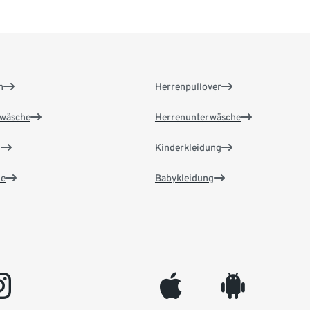
n
Herrenpullover
wäsche
Herrenunterwäsche
n
Kinderkleidung
e
Babykleidung
gram
appleinc
android