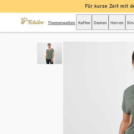
Für kurze Zeit mit d
Themenwelten
Kaffee
Damen
Herren
Kin