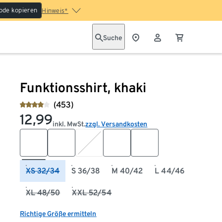
ode kopieren
Hinweis*
Suche
Funktionsshirt, khaki
(453)
12,99
inkl. MwSt.
zzgl. Versandkosten
XS 32/34
S 36/38
M 40/42
L 44/46
XL 48/50
XXL 52/54
Richtige Größe ermitteln