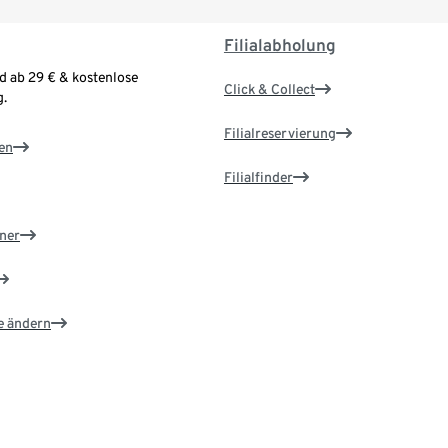
Filialabholung
d ab 29 € & kostenlose
Click & Collect
.
Filialreservierung
en
Filialfinder
ner
e ändern