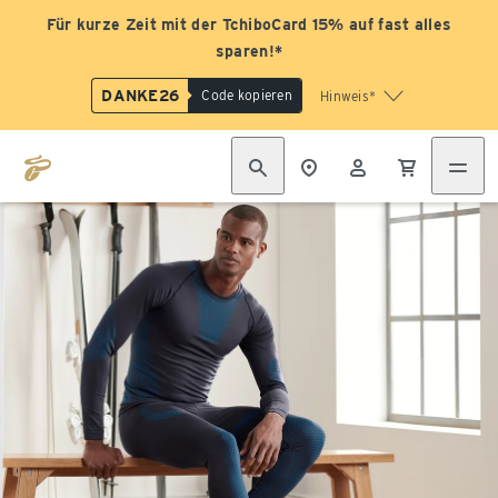
Für kurze Zeit mit der TchiboCard 15% auf fast alles
sparen!*
DANKE26
Code kopieren
Hinweis*