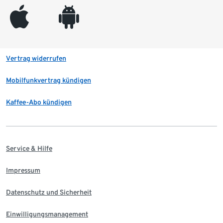
appleinc
android
Vertrag widerrufen
Mobilfunkvertrag kündigen
Kaffee-Abo kündigen
Service & Hilfe
Impressum
Datenschutz und Sicherheit
Einwilligungsmanagement