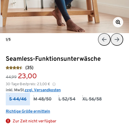
1/5
Seamless-Funktionsunterwäsche
(35)
23,00
44,99
30-Tage-Bestpreis:
23,00
€
inkl. MwSt.
zzgl. Versandkosten
S 44/46
M 48/50
L 52/54
XL 56/58
Richtige Größe ermitteln
Zur Zeit nicht verfügbar