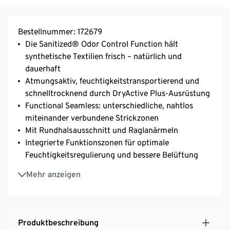
Bestellnummer: 172679
Die Sanitized® Odor Control Function hält
synthetische Textilien frisch – natürlich und
dauerhaft
Atmungsaktiv, feuchtigkeitstransportierend und
schnelltrocknend durch DryActive Plus-Ausrüstung
Functional Seamless: unterschiedliche, nahtlos
miteinander verbundene Strickzonen
Mit Rundhalsausschnitt und Raglanärmeln
Integrierte Funktionszonen für optimale
Feuchtigkeitsregulierung und bessere Belüftung
Kombination aus wärmeisolierender Funktionsfaser
Mehr anzeigen
und geringem Gewicht
Mit Elasthan: formbeständig, perfekter Sitz bei
voller Bewegungsfreiheit
Produktbeschreibung