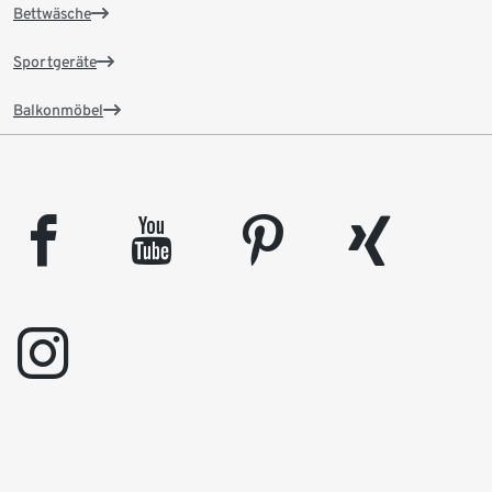
Bettwäsche
Sportgeräte
Balkonmöbel
facebook
youtube
pinterest
xing
instagram