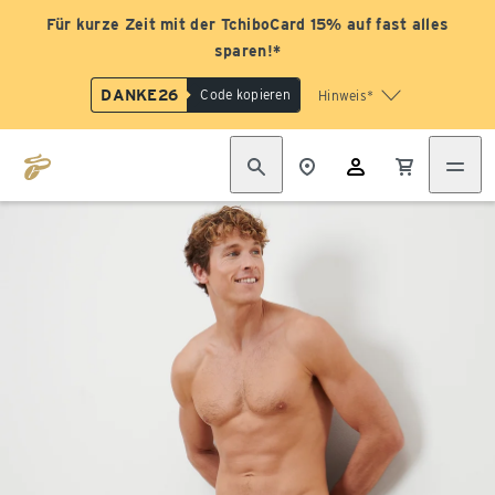
Für kurze Zeit mit der TchiboCard 15% auf fast alles
sparen!*
DANKE26
Code kopieren
Hinweis*