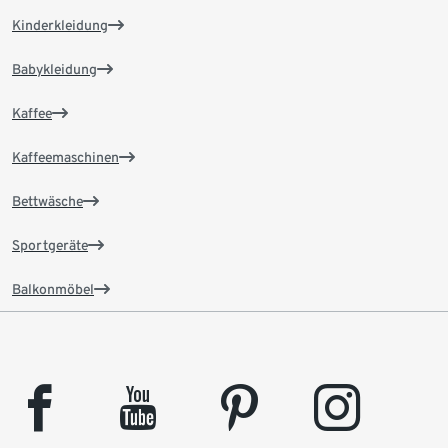
Kinderkleidung
Babykleidung
Kaffee
Kaffeemaschinen
Bettwäsche
Sportgeräte
Balkonmöbel
facebook
youtube
pinterest
instagram