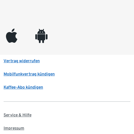
appleinc
android
Vertrag widerrufen
Mobilfunkvertrag kündigen
Kaffee-Abo kündigen
Service & Hilfe
Impressum