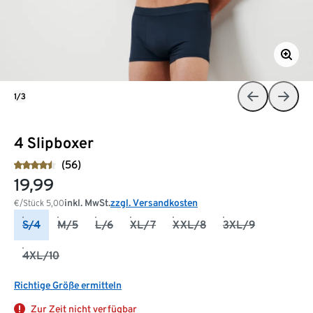
1/3
4 Slipboxer
(56)
19,99
inkl. MwSt.
zzgl. Versandkosten
€/Stück
5,00
S/4
M/5
L/6
XL/7
XXL/8
3XL/9
4XL/10
Richtige Größe ermitteln
Zur Zeit nicht verfügbar