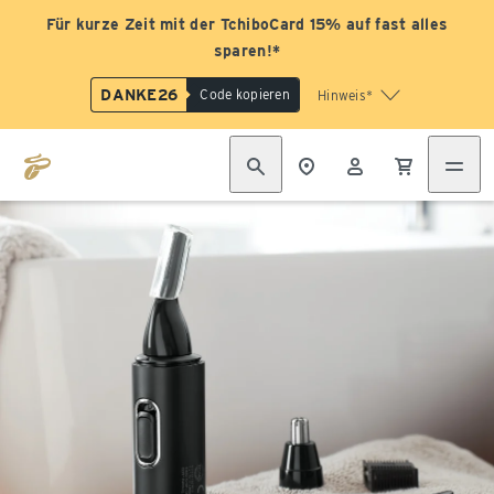
Für kurze Zeit mit der TchiboCard 15% auf fast alles
sparen!*
DANKE26
Code kopieren
Hinweis*