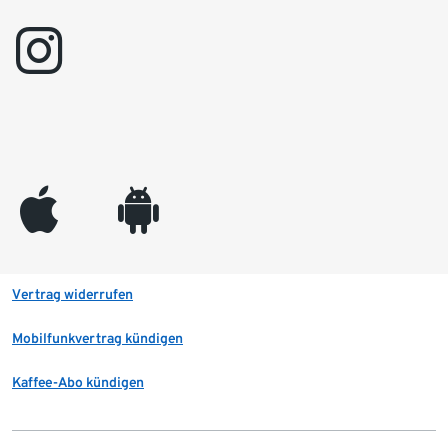
instagram
appleinc
android
Vertrag widerrufen
Mobilfunkvertrag kündigen
Kaffee-Abo kündigen