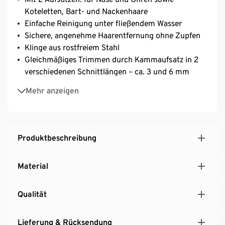
Koteletten, Bart- und Nackenhaare
Einfache Reinigung unter fließendem Wasser
Sichere, angenehme Haarentfernung ohne Zupfen
Klinge aus rostfreiem Stahl
Gleichmäßiges Trimmen durch Kammaufsatz in 2
verschiedenen Schnittlängen – ca. 3 und 6 mm
Mit Beleuchtung
Mehr anzeigen
Inkl. Schutzkappe, Aufsatz für Nasen- und
Ohrhaare, Korrekturaufsatz für Koteletten,
Augenbrauen, Bart- oder Nackenhaare,
Kammaufsatz für Korrekturtrimmer,
Produktbeschreibung
Reinigungspinsel und Aufbewahrungsbeutel
Material
Qualität
Lieferung & Rücksendung