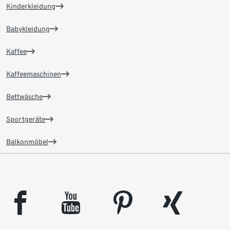
Kinderkleidung
Babykleidung
Kaffee
Kaffeemaschinen
Bettwäsche
Sportgeräte
Balkonmöbel
facebook
youtube
pinterest
xing