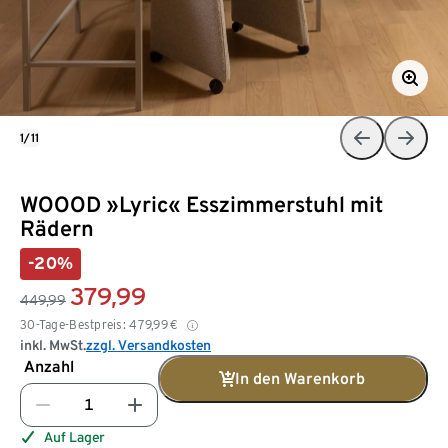
1/11
WOOOD »Lyric« Esszimmerstuhl mit
Rädern
-20%
379,99
449,99
30-Tage-Bestpreis:
479,99
€
inkl. MwSt.
zzgl. Versandkosten
Anzahl
In den Warenkorb
Auf Lager