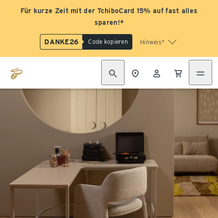
Für kurze Zeit mit der TchiboCard 15% auf fast alles
sparen!*
DANKE26
Code kopieren
Hinweis*