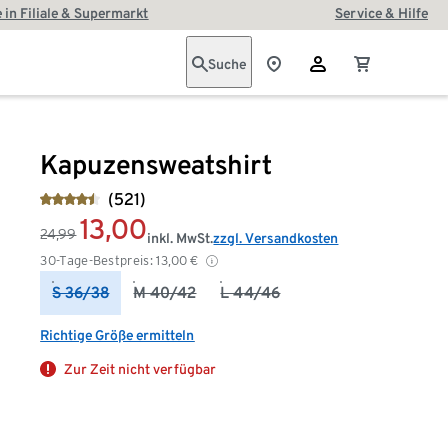
 in Filiale & Supermarkt
Service & Hilfe
Suche
Kapuzensweatshirt
(521)
13,00
24,99
inkl. MwSt.
zzgl. Versandkosten
30-Tage-Bestpreis:
13,00
€
S 36/38
M 40/42
L 44/46
Richtige Größe ermitteln
Zur Zeit nicht verfügbar