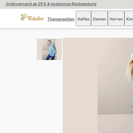
Gratisversand ab 29 € & kostenlose Rücksendung
Themenwelten
Kaffee
Damen
Herren
Kin