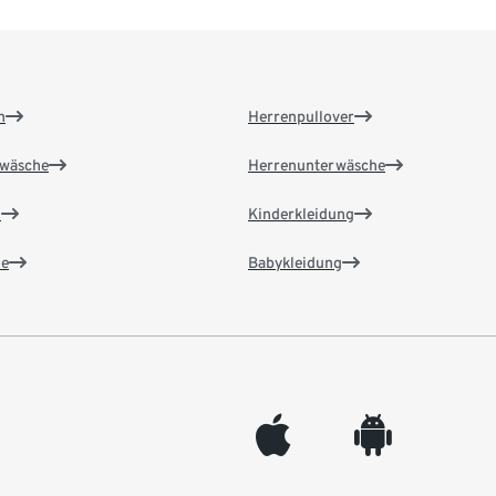
n
Herrenpullover
wäsche
Herrenunterwäsche
n
Kinderkleidung
e
Babykleidung
appleinc
android