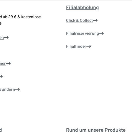
Filialabholung
d ab 29 € & kostenlose
Click & Collect
.
Filialreservierung
en
Filialfinder
ner
e ändern
d
Rund um unsere Produkte