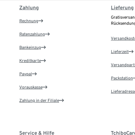
Zahlung
Lieferung
Gratisversan
Rechnung
Rücksendung
Ratenzahlung
Versandkost
Bankeinzug
Lieferzeit
Kreditkarte
Versandpart
Paypal
Packstation
Vorauskasse
Lieferadress
Zahlung in der Filiale
Service & Hilfe
TchiboCar