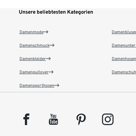
Unsere beliebtesten Kategorien
Damenmode
Damenbluse
Damenschmuck
Damenunter
Damenkleider
Damenhose
Damenpullover
Damenschuh
Damensporthosen
facebook
youtube
pinterest
instagram