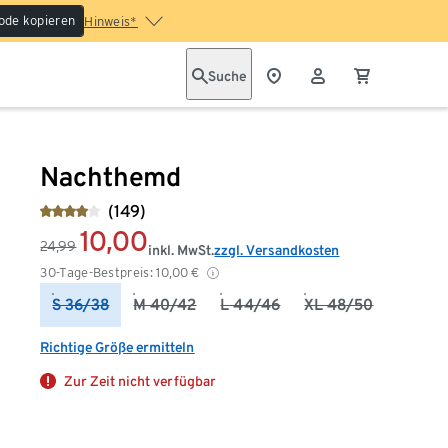
ode kopieren
Hinweis*
Suche
Nachthemd
(149)
10,00
24,99
inkl. MwSt.
zzgl. Versandkosten
30-Tage-Bestpreis:
10,00
€
S 36/38
M 40/42
L 44/46
XL 48/50
Richtige Größe ermitteln
Zur Zeit nicht verfügbar