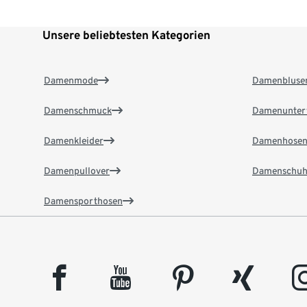
Unsere beliebtesten Kategorien
Damenmode
Damenbluse
Damenschmuck
Damenunter
Damenkleider
Damenhose
Damenpullover
Damenschuh
Damensporthosen
facebook
youtube
pinterest
xing
insta