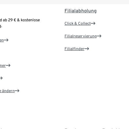
Filialabholung
d ab 29 € & kostenlose
Click & Collect
.
Filialreservierung
en
Filialfinder
ner
e ändern