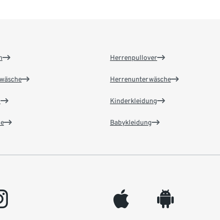
n
Herrenpullover
wäsche
Herrenunterwäsche
n
Kinderkleidung
e
Babykleidung
gram
appleinc
android