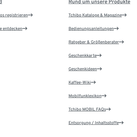
d
Rund um unsere Produkte
os registrieren
Tchibo Kataloge & Magazine
le entdecken
Bedienungsanleitungen
Ratgeber & Größenberater
Geschenkkarte
Geschenkideen
Kaffee-Wiki
Mobilfunklexikon
Tchibo MOBIL FAQs
Entsorgung / Inhaltsstoffe