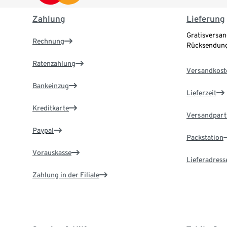
Zahlung
Lieferung
Gratisversan
Rechnung
Rücksendung
Ratenzahlung
Versandkost
Bankeinzug
Lieferzeit
Kreditkarte
Versandpart
Paypal
Packstation
Vorauskasse
Lieferadress
Zahlung in der Filiale