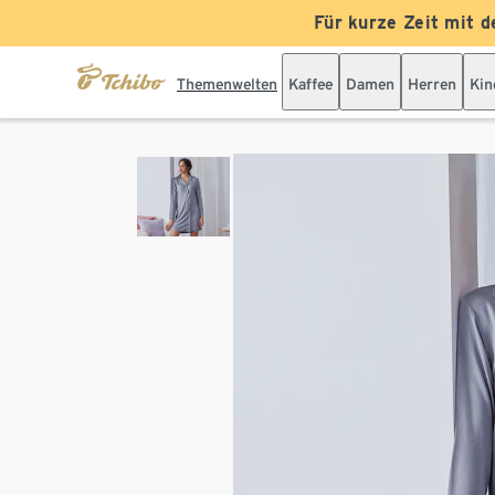
Für kurze Zeit mit d
Themenwelten
Kaffee
Damen
Herren
Kin