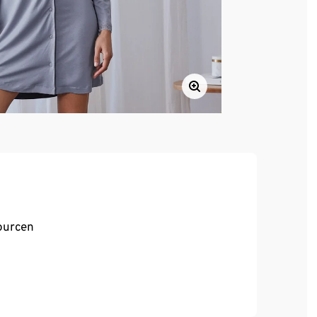
sourcen
ebigkeit und hohe Waschbeständigkeit