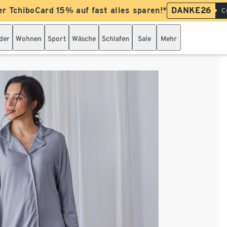
er TchiboCard 15% auf fast alles sparen!*
DANKE26
C
der
Wohnen
Sport
Wäsche
Schlafen
Sale
Mehr