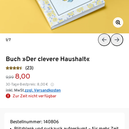
1/7
Buch »Der clevere Haushalt«
(23)
8,00
9,99
30-Tage-Bestpreis:
8,00
€
inkl. MwSt.
zzgl. Versandkosten
Zur Zeit nicht verfügbar
Bestellnummer: 140806
Blitzblank und ruckzuck aufgeräumt – für mehr Zeit