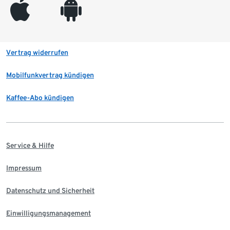
appleinc
android
Vertrag widerrufen
Mobilfunkvertrag kündigen
Kaffee-Abo kündigen
Service & Hilfe
Impressum
Datenschutz und Sicherheit
Einwilligungsmanagement