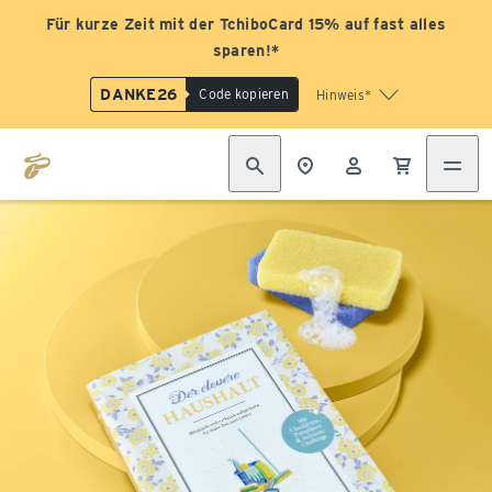
Für kurze Zeit mit der TchiboCard 15% auf fast alles
sparen!*
DANKE26
Code kopieren
Hinweis*