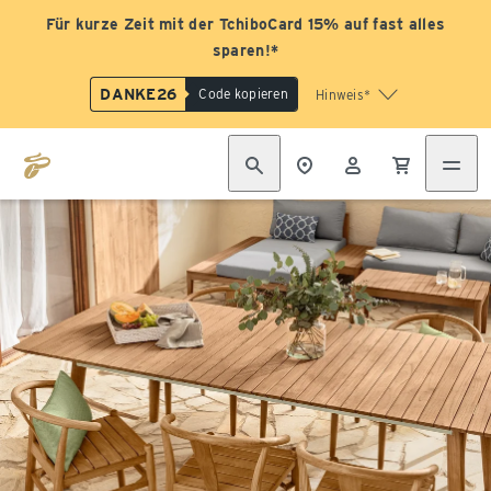
Für kurze Zeit mit der TchiboCard 15% auf fast alles
sparen!*
DANKE26
Code kopieren
Hinweis*