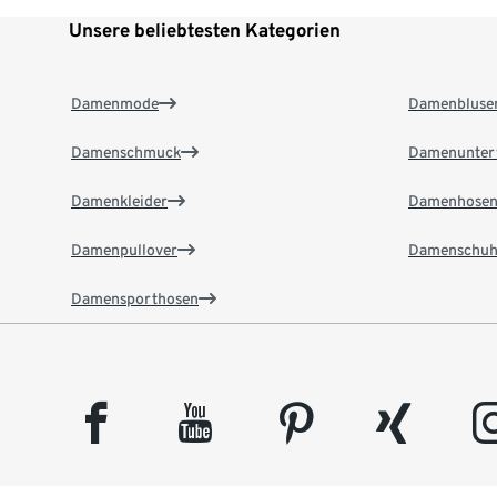
Unsere beliebtesten Kategorien
Damenmode
Damenbluse
Damenschmuck
Damenunter
Damenkleider
Damenhose
Damenpullover
Damenschuh
Damensporthosen
facebook
youtube
pinterest
xing
insta