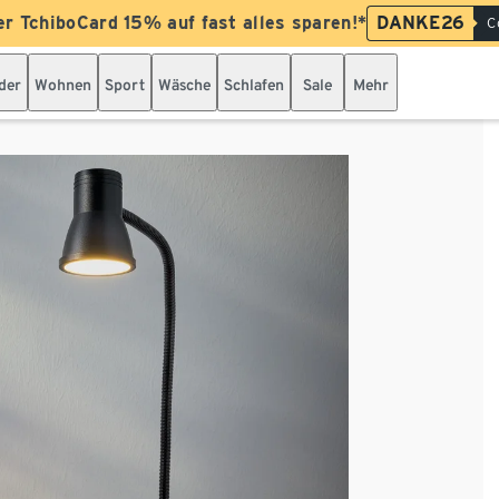
er TchiboCard 15% auf fast alles sparen!*
DANKE26
C
der
Wohnen
Sport
Wäsche
Schlafen
Sale
Mehr