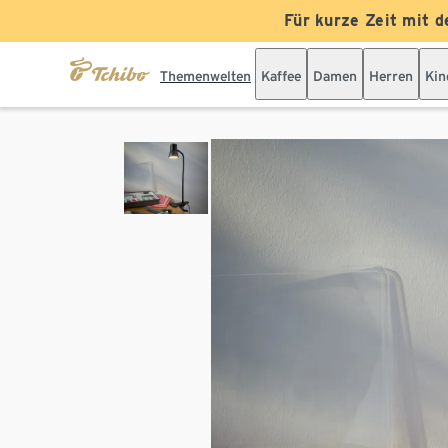
Für kurze Zeit mit d
Themenwelten
Kaffee
Damen
Herren
Kin