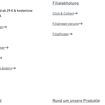
Filialabholung
d ab 29 € & kostenlose
Click & Collect
.
Filialreservierung
en
Filialfinder
ner
e ändern
d
Rund um unsere Produkte