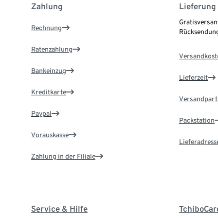
Zahlung
Lieferung
Gratisversan
Rechnung
Rücksendung
Ratenzahlung
Versandkost
Bankeinzug
Lieferzeit
Kreditkarte
Versandpart
Paypal
Packstation
Vorauskasse
Lieferadress
Zahlung in der Filiale
Service & Hilfe
TchiboCar