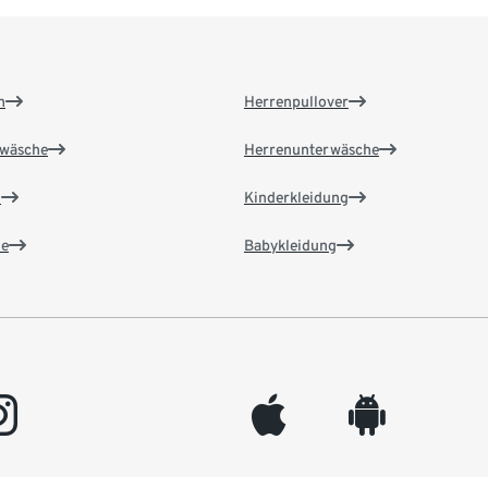
n
Herrenpullover
wäsche
Herrenunterwäsche
n
Kinderkleidung
e
Babykleidung
gram
appleinc
android