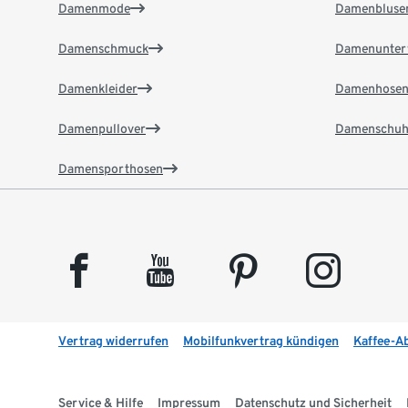
Damenmode
Damenbluse
Damenschmuck
Damenunter
Damenkleider
Damenhose
Damenpullover
Damenschuh
Damensporthosen
facebook
youtube
pinterest
instagram
Vertrag widerrufen
Mobilfunkvertrag kündigen
Kaffee-A
Service & Hilfe
Impressum
Datenschutz und Sicherheit