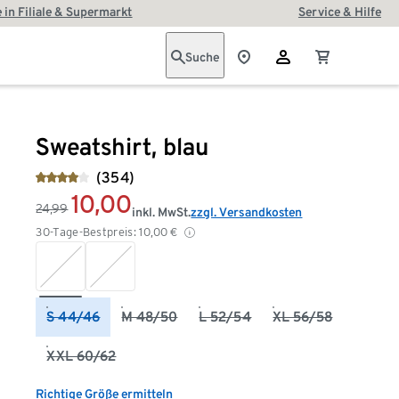
 in Filiale & Supermarkt
Service & Hilfe
Suche
Sweatshirt, blau
(354)
10,00
24,99
inkl. MwSt.
zzgl. Versandkosten
30-Tage-Bestpreis:
10,00
€
S 44/46
M 48/50
L 52/54
XL 56/58
XXL 60/62
Richtige Größe ermitteln