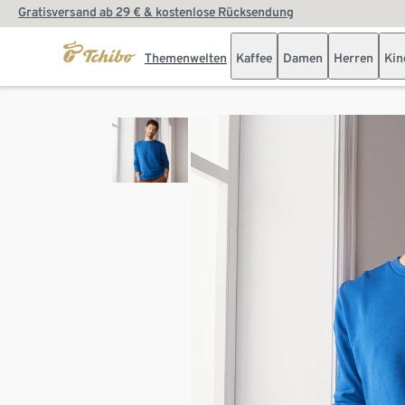
Gratisversand ab 29 € & kostenlose Rücksendung
Themenwelten
Kaffee
Damen
Herren
Kin