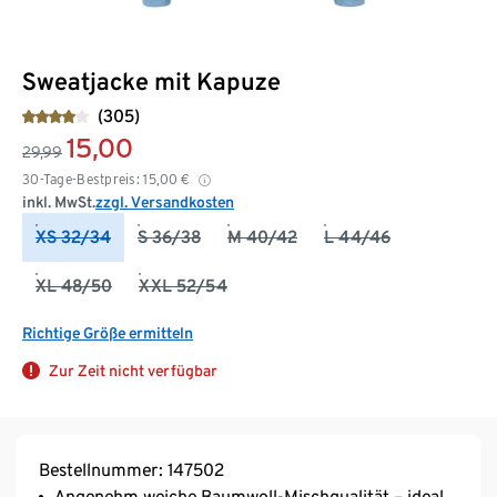
Sweatjacke mit Kapuze
(305)
15,00
29,99
30-Tage-Bestpreis:
15,00
€
inkl. MwSt.
zzgl. Versandkosten
XS 32/34
S 36/38
M 40/42
L 44/46
XL 48/50
XXL 52/54
Richtige Größe ermitteln
Zur Zeit nicht verfügbar
Bestellnummer: 147502
Angenehm weiche Baumwoll-Mischqualität – ideal