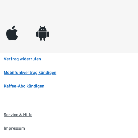
appleinc
android
Vertrag widerrufen
Mobilfunkvertrag kündigen
Kaffee-Abo kündigen
Service & Hilfe
Impressum