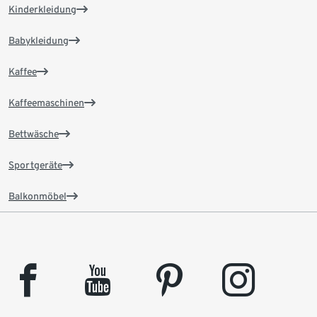
Kinderkleidung
Babykleidung
Kaffee
Kaffeemaschinen
Bettwäsche
Sportgeräte
Balkonmöbel
facebook
youtube
pinterest
instagram