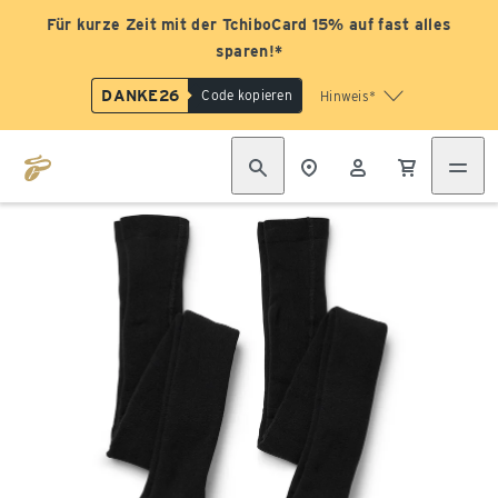
Für kurze Zeit mit der TchiboCard 15% auf fast alles
sparen!*
DANKE26
Code kopieren
Hinweis*