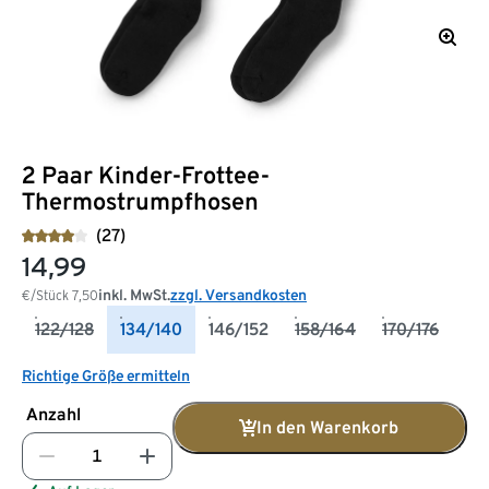
2 Paar Kinder-Frottee-
Thermostrumpfhosen
(27)
14,99
inkl. MwSt.
zzgl. Versandkosten
€/Stück
7,50
122/128
134/140
146/152
158/164
170/176
Richtige Größe ermitteln
Anzahl
In den Warenkorb