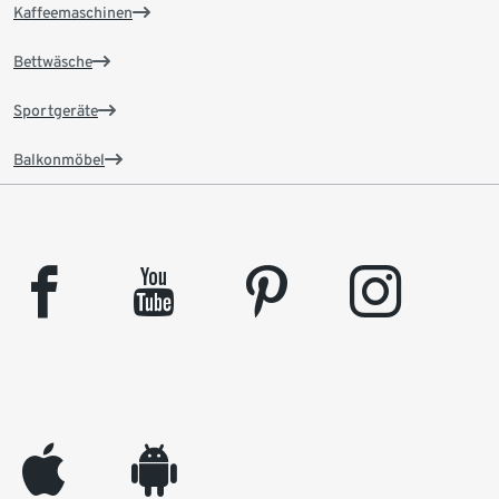
Kaffeemaschinen
Bettwäsche
Sportgeräte
Balkonmöbel
facebook
youtube
pinterest
instagram
appleinc
android