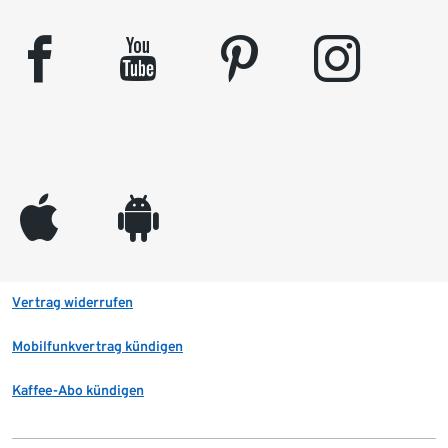
facebook
youtube
pinterest
instagram
appleinc
android
Vertrag widerrufen
Mobilfunkvertrag kündigen
Kaffee-Abo kündigen