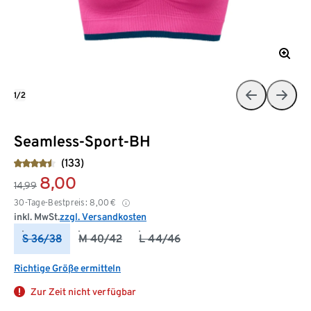
1/2
Seamless-Sport-BH
(133)
8,00
14,99
30-Tage-Bestpreis:
8,00
€
inkl. MwSt.
zzgl. Versandkosten
S 36/38
M 40/42
L 44/46
Richtige Größe ermitteln
Zur Zeit nicht verfügbar