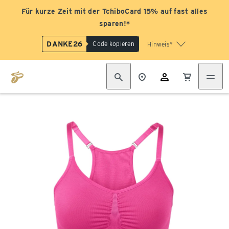
Für kurze Zeit mit der TchiboCard 15% auf fast alles
sparen!*
DANKE26
Code kopieren
Hinweis*