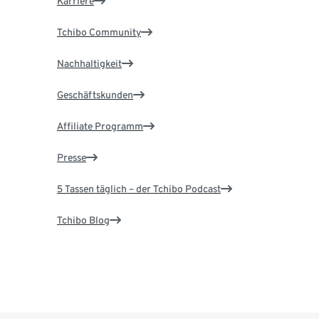
Karriere
Tchibo Community
Nachhaltigkeit
Geschäftskunden
Affiliate Programm
Presse
5 Tassen täglich – der Tchibo Podcast
Tchibo Blog