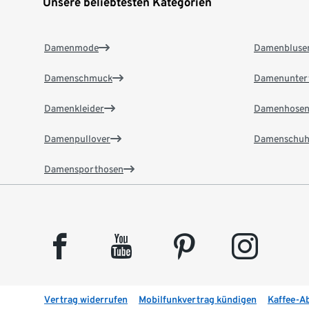
Unsere beliebtesten Kategorien
Damenmode
Damenbluse
Damenschmuck
Damenunter
Damenkleider
Damenhose
Damenpullover
Damenschuh
Damensporthosen
facebook
youtube
pinterest
instagram
Vertrag widerrufen
Mobilfunkvertrag kündigen
Kaffee-A