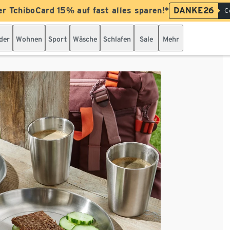
er TchiboCard 15% auf fast alles sparen!*
DANKE26
C
der
Wohnen
Sport
Wäsche
Schlafen
Sale
Mehr