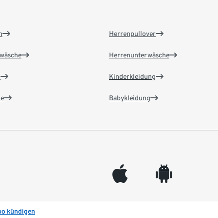
n
Herrenpullover
wäsche
Herrenunterwäsche
n
Kinderkleidung
e
Babykleidung
appleinc
android
bo kündigen