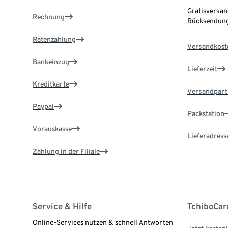
Gratisversan
Rechnung
Rücksendung
Ratenzahlung
Versandkost
Bankeinzug
Lieferzeit
Kreditkarte
Versandpart
Paypal
Packstation
Vorauskasse
Lieferadress
Zahlung in der Filiale
Service & Hilfe
TchiboCar
Online-Services nutzen & schnell Antworten