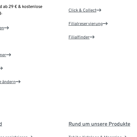
d ab 29 € & kostenlose
Click & Collect
.
Filialreservierung
en
Filialfinder
ner
e ändern
d
Rund um unsere Produkte