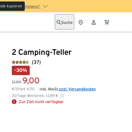
ode kopieren
Hinweis*
Suche
2 Camping-Teller
(37)
-30%
9,00
12,99
€/Stück
4,50
inkl. MwSt.
zzgl. Versandkosten
30-Tage-Bestpreis:
12,99
€
Zur Zeit nicht verfügbar