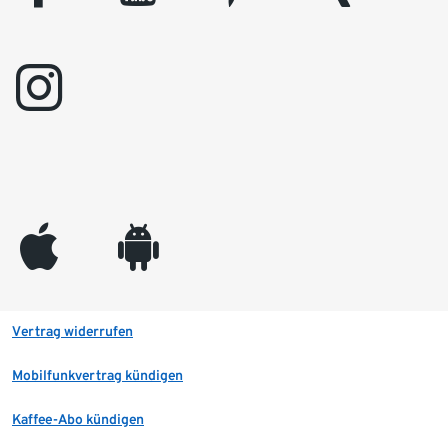
instagram
appleinc
android
Vertrag widerrufen
Mobilfunkvertrag kündigen
Kaffee-Abo kündigen