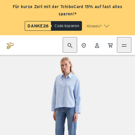
Für kurze Zeit mit der TchiboCard 15% auf fast alles
sparen!*
DANKE26
Code kopieren
Hinweis*