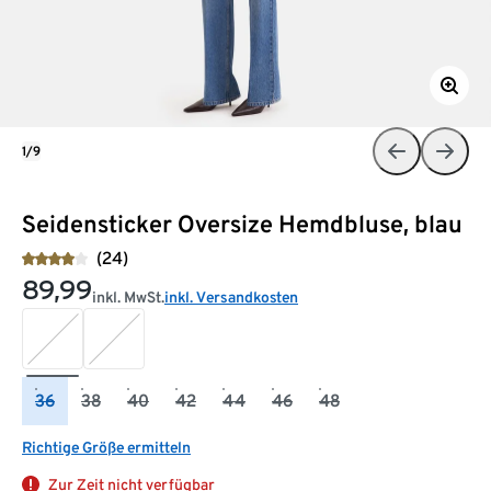
1/9
Seidensticker Oversize Hemdbluse, blau
(24)
89,99
inkl. MwSt.
inkl. Versandkosten
36
38
40
42
44
46
48
Richtige Größe ermitteln
Zur Zeit nicht verfügbar