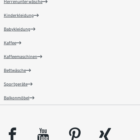
Herrenunterwäsche
Kinderkleidung
Babykleidung
Kaffee
Kaffeemaschinen
Bettwäsche
Sportgeräte
Balkonmöbel
facebook
youtube
pinterest
xing