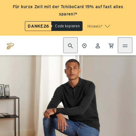
Für kurze Zeit mit der TchiboCard 15% auf fast alles
sparen!*
DANKE26
Code kopieren
Hinweis*