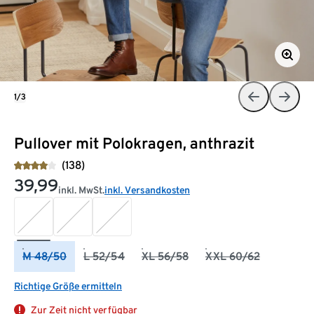
1/3
Pullover mit Polokragen, anthrazit
(138)
39,99
inkl. MwSt.
inkl. Versandkosten
M 48/50
L 52/54
XL 56/58
XXL 60/62
Richtige Größe ermitteln
Zur Zeit nicht verfügbar