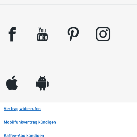
facebook
youtube
pinterest
instagram
appleinc
android
Vertrag widerrufen
Mobilfunkvertrag kündigen
Kaffee-Abo kündigen