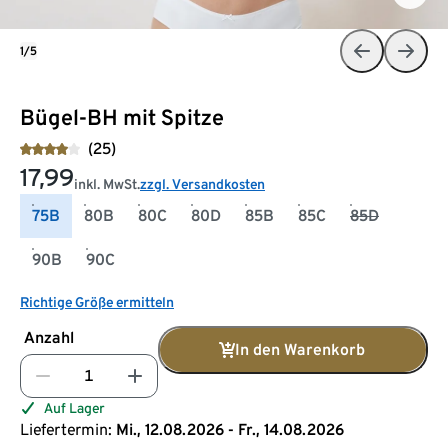
1/5
Bügel-BH mit Spitze
(25)
17,99
inkl. MwSt.
zzgl. Versandkosten
75B
80B
80C
80D
85B
85C
85D
90B
90C
Richtige Größe ermitteln
Anzahl
In den Warenkorb
Auf Lager
Liefertermin:
Mi., 12.08.2026 - Fr., 14.08.2026