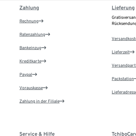
Zahlung
Lieferung
Gratisversan
Rechnung
Rücksendung
Ratenzahlung
Versandkost
Bankeinzug
Lieferzeit
Kreditkarte
Versandpart
Paypal
Packstation
Vorauskasse
Lieferadress
Zahlung in der Filiale
Service & Hilfe
TchiboCar