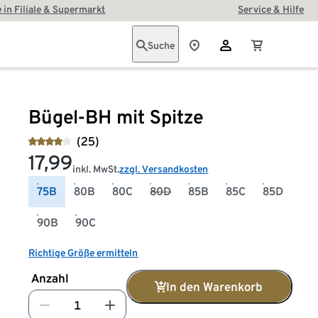
 in Filiale & Supermarkt
Service & Hilfe
Suche
Bügel-BH mit Spitze
(25)
17,99
inkl. MwSt.
zzgl. Versandkosten
75B
80B
80C
80D
85B
85C
85D
90B
90C
Richtige Größe ermitteln
Anzahl
In den Warenkorb