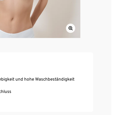
ebigkeit und hohe Waschbeständigkeit
chluss
tional an Cup-Größe angepasst