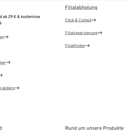
Filialabholung
d ab 29 € & kostenlose
Click & Collect
.
Filialreservierung
en
Filialfinder
ner
e ändern
d
Rund um unsere Produkte