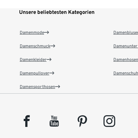
Unsere beliebtesten Kategorien
Damenmode
Damenbluse
Damenschmuck
Damenunter
Damenkleider
Damenhose
Damenpullover
Damenschuh
Damensporthosen
facebook
youtube
pinterest
instagram