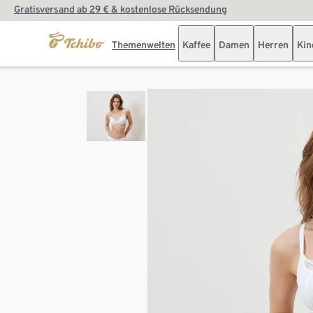
Gratisversand ab 29 € & kostenlose Rücksendung
Themenwelten
Kaffee
Damen
Herren
Kin