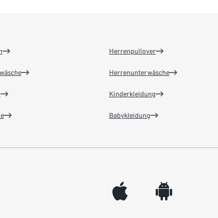
n
Herrenpullover
wäsche
Herrenunterwäsche
n
Kinderkleidung
e
Babykleidung
appleinc
android