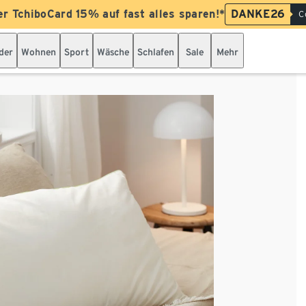
er TchiboCard 15% auf fast alles sparen!*
DANKE26
C
der
Wohnen
Sport
Wäsche
Schlafen
Sale
Mehr