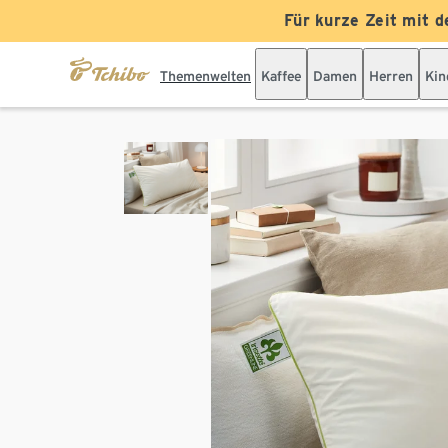
Für kurze Zeit mit d
Themenwelten
Kaffee
Damen
Herren
Kin