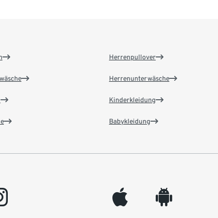
n
Herrenpullover
wäsche
Herrenunterwäsche
n
Kinderkleidung
e
Babykleidung
gram
appleinc
android