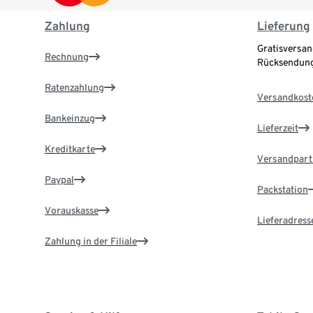
Zahlung
Lieferung
Gratisversan
Rechnung
Rücksendung
Ratenzahlung
Versandkost
Bankeinzug
Lieferzeit
Kreditkarte
Versandpart
Paypal
Packstation
Vorauskasse
Lieferadress
Zahlung in der Filiale