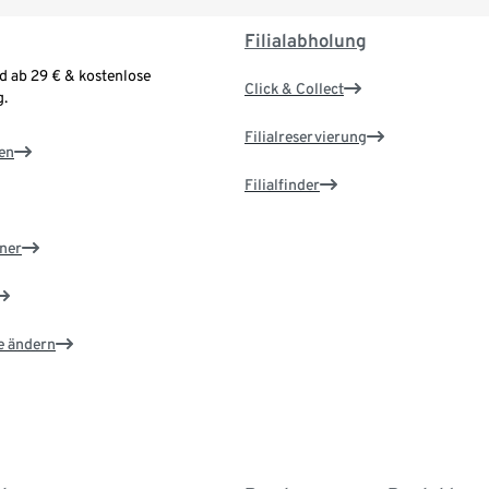
Filialabholung
d ab 29 € & kostenlose
Click & Collect
.
Filialreservierung
en
Filialfinder
ner
e ändern