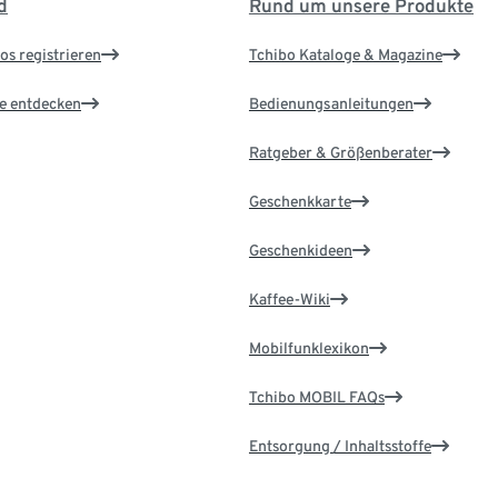
d
Rund um unsere Produkte
os registrieren
Tchibo Kataloge & Magazine
le entdecken
Bedienungsanleitungen
Ratgeber & Größenberater
Geschenkkarte
Geschenkideen
Kaffee-Wiki
Mobilfunklexikon
Tchibo MOBIL FAQs
Entsorgung / Inhaltsstoffe