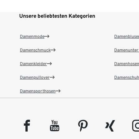
Unsere beliebtesten Kategorien
Damenmode
Damenbluse
Damenschmuck
Damenunter
Damenkleider
Damenhose
Damenpullover
Damenschuh
Damensporthosen
facebook
youtube
pinterest
xing
insta