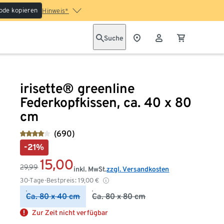
ode kopieren
Hinweis*
Suche
irisette® greenline
Federkopfkissen, ca. 40 x 80
cm
(690)
-21%
15,00
29,99
inkl. MwSt.
zzgl. Versandkosten
30-Tage-Bestpreis:
19,00
€
Ca. 80 x 40 cm
Ca. 80 x 80 cm
Zur Zeit nicht verfügbar