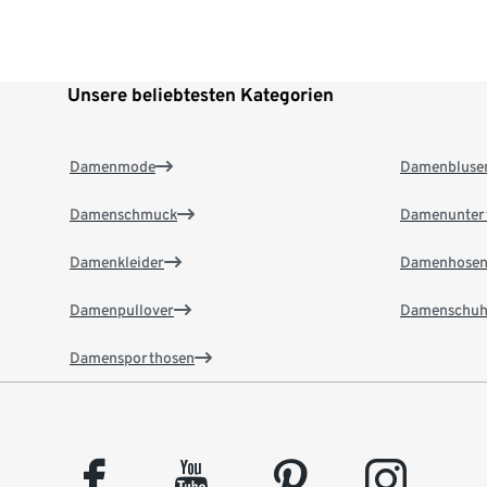
Unsere beliebtesten Kategorien
Damenmode
Damenbluse
Damenschmuck
Damenunter
Damenkleider
Damenhose
Damenpullover
Damenschuh
Damensporthosen
facebook
youtube
pinterest
instagram