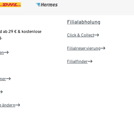
Filialabholung
d ab 29 € & kostenlose
Click & Collect
.
Filialreservierung
en
Filialfinder
ner
e ändern