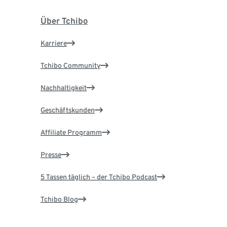
Über Tchibo
Karriere
Tchibo Community
Nachhaltigkeit
Geschäftskunden
Affiliate Programm
Presse
5 Tassen täglich – der Tchibo Podcast
Tchibo Blog