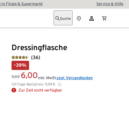
 in Filiale & Supermarkt
Service & Hilfe
Suche
Dressingflasche
(36)
-39%
6,00
9,99
inkl. MwSt.
zzgl. Versandkosten
30-Tage-Bestpreis:
9,99
€
Zur Zeit nicht verfügbar