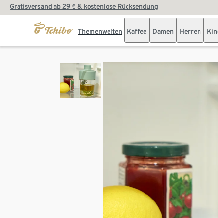
Gratisversand ab 29 € & kostenlose Rücksendung
Themenwelten
Kaffee
Damen
Herren
Kin