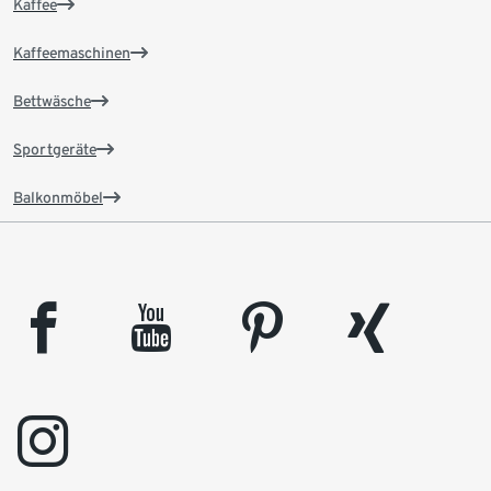
Kaffee
Kaffeemaschinen
Bettwäsche
Sportgeräte
Balkonmöbel
facebook
youtube
pinterest
xing
instagram