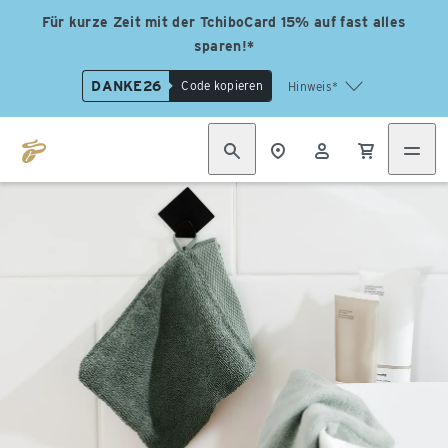
Für kurze Zeit mit der TchiboCard 15% auf fast alles
sparen!*
DANKE26
Code kopieren
Hinweis*