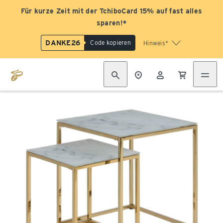
Für kurze Zeit mit der TchiboCard 15% auf fast alles
sparen!*
DANKE26
Code kopieren
Hinweis*