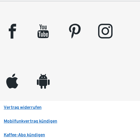
facebook
youtube
pinterest
instagram
appleinc
android
Vertrag widerrufen
Mobilfunkvertrag kündigen
Kaffee-Abo kündigen