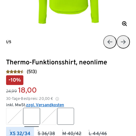
1/5
Thermo-Funktionsshirt, neonlime
(513)
-10%
18,00
24,99
30-Tage-Bestpreis:
20,00
€
inkl. MwSt.
zzgl. Versandkosten
XS 32/34
S 36/38
M 40/42
L 44/46