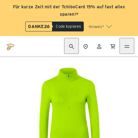
Für kurze Zeit mit der TchiboCard 15% auf fast alles
sparen!*
DANKE26
Code kopieren
Hinweis*