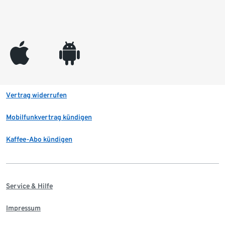
appleinc
android
Vertrag widerrufen
Mobilfunkvertrag kündigen
Kaffee-Abo kündigen
Service & Hilfe
Impressum