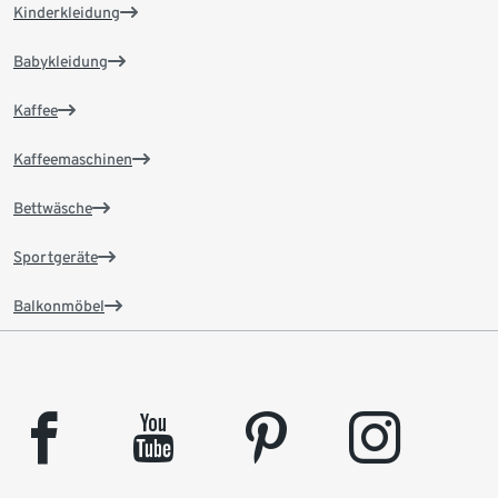
Kinderkleidung
Babykleidung
Kaffee
Kaffeemaschinen
Bettwäsche
Sportgeräte
Balkonmöbel
facebook
youtube
pinterest
instagram