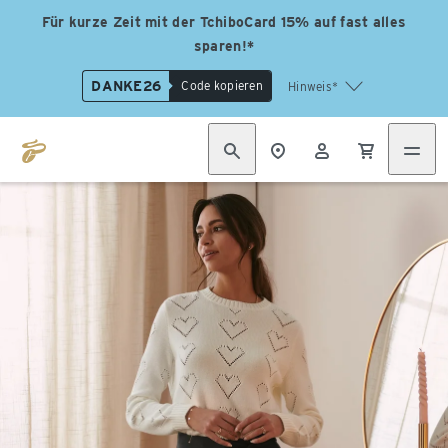
Für kurze Zeit mit der TchiboCard 15% auf fast alles
sparen!*
DANKE26
Code kopieren
Hinweis*