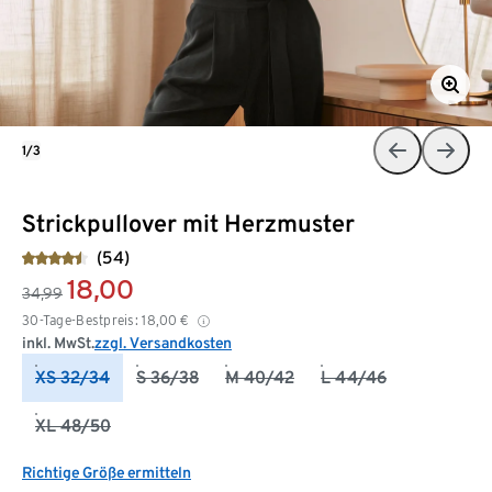
1/3
Strickpullover mit Herzmuster
(54)
18,00
34,99
30-Tage-Bestpreis:
18,00
€
inkl. MwSt.
zzgl. Versandkosten
XS 32/34
S 36/38
M 40/42
L 44/46
XL 48/50
Richtige Größe ermitteln