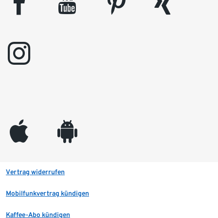
facebook
youtube
pinterest
xing
instagram
appleinc
android
Vertrag widerrufen
Mobilfunkvertrag kündigen
Kaffee-Abo kündigen