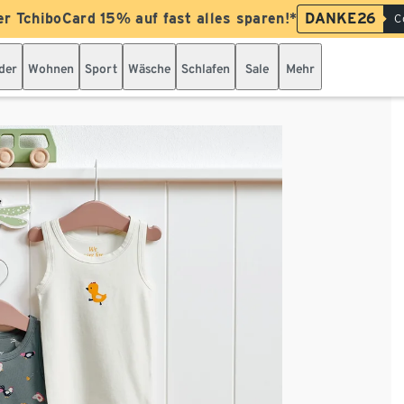
er TchiboCard 15% auf fast alles sparen!*
DANKE26
C
der
Wohnen
Sport
Wäsche
Schlafen
Sale
Mehr