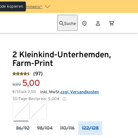
ode kopieren
Hinweis*
Suche
2 Kleinkind-Unterhemden,
Farm-Print
(97)
5,00
9,99
€/Stück
2,50
inkl. MwSt.
zzgl. Versandkosten
30-Tage-Bestpreis:
5,00
€
86/92
98/104
110/116
122/128