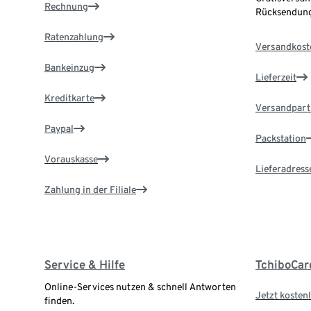
Rechnung
Rücksendung
Ratenzahlung
Versandkost
Bankeinzug
Lieferzeit
Kreditkarte
Versandpart
Paypal
Packstation
Vorauskasse
Lieferadress
Zahlung in der Filiale
Service & Hilfe
TchiboCar
Online-Services nutzen & schnell Antworten
Jetzt kostenl
finden.