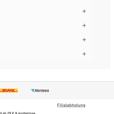
Filialabholung
d ab 29 € & kostenlose