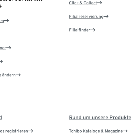
Click & Collect
.
Filialreservierung
en
Filialfinder
ner
e ändern
d
Rund um unsere Produkte
os registrieren
Tchibo Kataloge & Magazine