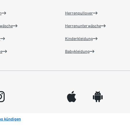
n
Herrenpullover
wäsche
Herrenunterwäsche
n
Kinderkleidung
e
Babykleidung
gram
appleinc
android
bo kündigen