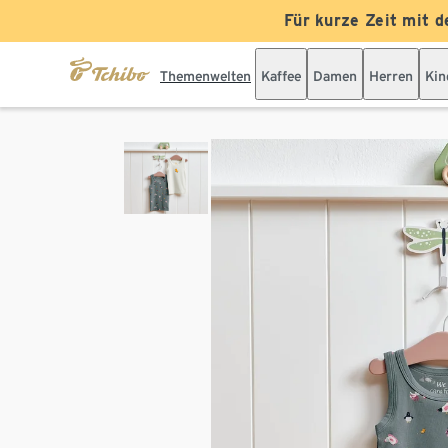
Für kurze Zeit mit d
Themenwelten
Kaffee
Damen
Herren
Kin