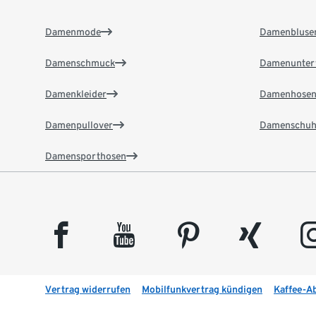
Damenmode
Damenbluse
Damenschmuck
Damenunter
Damenkleider
Damenhose
Damenpullover
Damenschuh
Damensporthosen
facebook
youtube
pinterest
xing
insta
Vertrag widerrufen
Mobilfunkvertrag kündigen
Kaffee-A