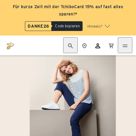
Für kurze Zeit mit der TchiboCard 15% auf fast alles
sparen!*
DANKE26
Code kopieren
Hinweis*