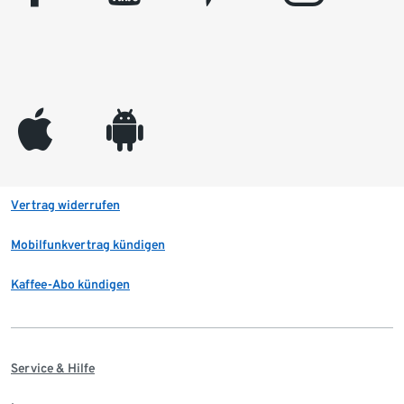
appleinc
android
Vertrag widerrufen
Mobilfunkvertrag kündigen
Kaffee-Abo kündigen
Service & Hilfe