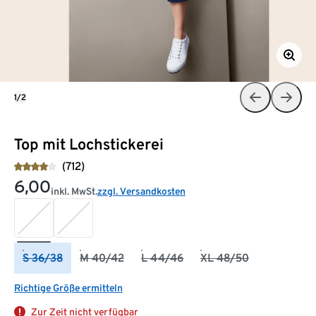
1/2
Top mit Lochstickerei
(712)
6,00
inkl. MwSt.
zzgl. Versandkosten
S 36/38
M 40/42
L 44/46
XL 48/50
Richtige Größe ermitteln
Zur Zeit nicht verfügbar