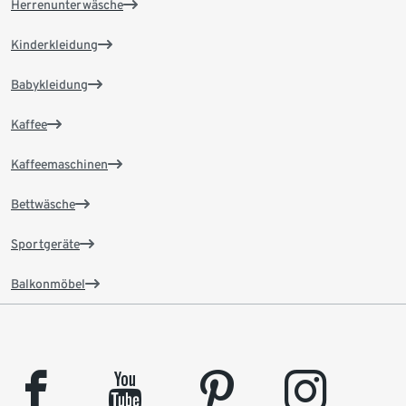
Herrenunterwäsche
Kinderkleidung
Babykleidung
Kaffee
Kaffeemaschinen
Bettwäsche
Sportgeräte
Balkonmöbel
facebook
youtube
pinterest
instagram