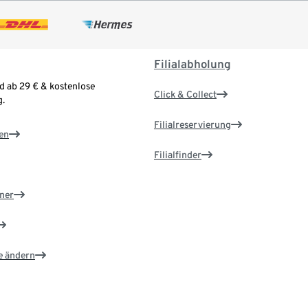
Filialabholung
d ab 29 € & kostenlose
Click & Collect
.
Filialreservierung
en
Filialfinder
ner
e ändern