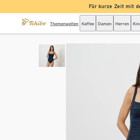
Für kurze Zeit mit d
Themenwelten
Kaffee
Damen
Herren
Kin