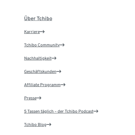
Über Tchibo
Karriere
Tchibo Community
Nachhaltigkeit
Geschäftskunden
Affiliate Programm
Presse
5 Tassen täglich – der Tchibo Podcast
Tchibo Blog