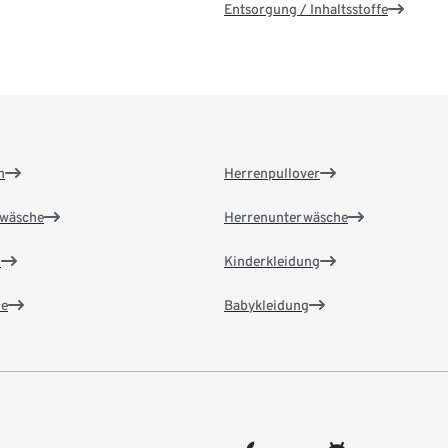
Entsorgung / Inhaltsstoffe
n
Herrenpullover
wäsche
Herrenunterwäsche
n
Kinderkleidung
e
Babykleidung