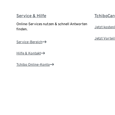
Service & Hilfe
TchiboCar
Online-Services nutzen & schnell Antworten
Jetzt kostenl
finden.
Jetzt Vortei
Service-Bereich
Hilfe & Kontakt
Tchibo Online-Konto