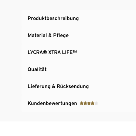
Gr. 44 und 46 empfehlen wir 80–90 Cup C–D
Gr. 48 empfehlen wir 85–95 Cup D–E
Produktbeschreibung
Material & Pflege
LYCRA® XTRA LIFE™
Qualität
Lieferung & Rücksendung
Kundenbewertungen