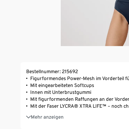
Bestellnummer: 215692
Figurformendes Power-Mesh im Vorderteil für
Mit eingearbeiteten Softcups
Innen mit Unterbrustgummi
Mit figurformenden Raffungen an der Vorder
Mit der Faser LYCRA® XTRA LIFE™ – noch chl
Längenverstellbare Träger
Mehr anzeigen
Gr. 38 empfehlen wir 70–80 Cup B
Gr. 40 und 42 empfehlen wir 75–85 Cup B–C