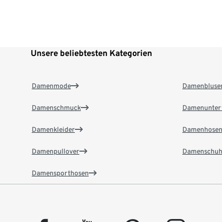
Unsere beliebtesten Kategorien
Damenmode
Damenbluse
Damenschmuck
Damenunter
Damenkleider
Damenhose
Damenpullover
Damenschuh
Damensporthosen