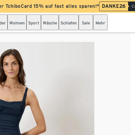
er TchiboCard 15% auf fast alles sparen!*
DANKE26
C
der
Wohnen
Sport
Wäsche
Schlafen
Sale
Mehr