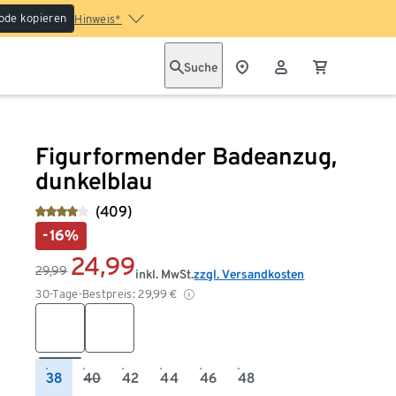
ode kopieren
Hinweis*
Suche
Figurformender Badeanzug,
dunkelblau
(409)
-16%
24,99
29,99
inkl. MwSt.
zzgl. Versandkosten
30-Tage-Bestpreis:
29,99
€
38
40
42
44
46
48