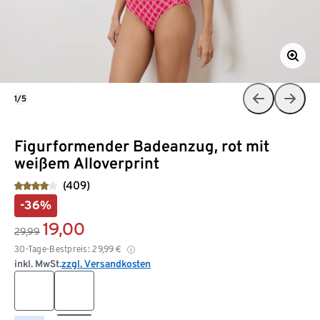
1/5
Figurformender Badeanzug, rot mit
weißem Alloverprint
(409)
-36%
19,00
29,99
30-Tage-Bestpreis:
29,99
€
inkl. MwSt.
zzgl. Versandkosten