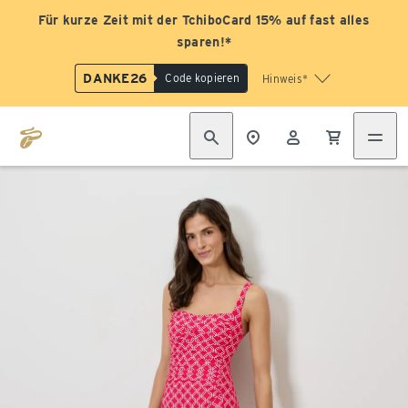
Für kurze Zeit mit der TchiboCard 15% auf fast alles
sparen!*
DANKE26
Code kopieren
Hinweis*