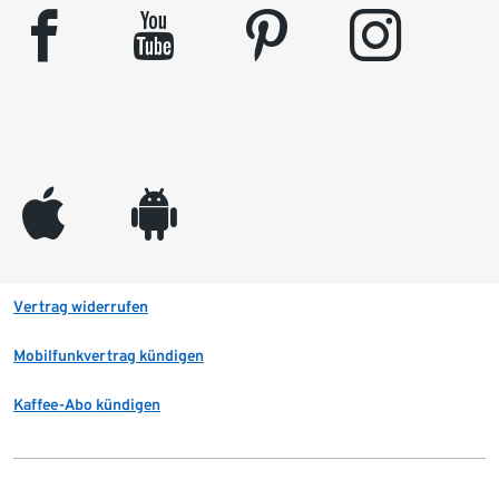
facebook
youtube
pinterest
instagram
appleinc
android
Vertrag widerrufen
Mobilfunkvertrag kündigen
Kaffee-Abo kündigen