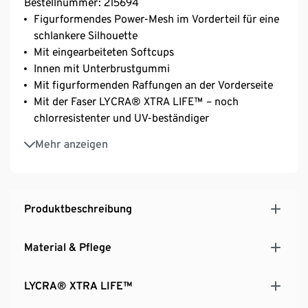
Bestellnummer: 215694
Figurformendes Power-Mesh im Vorderteil für eine
schlankere Silhouette
Mit eingearbeiteten Softcups
Innen mit Unterbrustgummi
Mit figurformenden Raffungen an der Vorderseite
Mit der Faser LYCRA® XTRA LIFE™ – noch
chlorresistenter und UV-beständiger
Längenverstellbare Träger
Mehr anzeigen
Gr. 38 empfehlen wir 70–80 Cup B
Gr. 40 und 42 empfehlen wir 75–85 Cup B–C
Gr. 44 und 46 empfehlen wir 80–90 Cup C–D
Gr. 48 empfehlen wir 85–95 Cup D–E
Produktbeschreibung
Material & Pflege
LYCRA® XTRA LIFE™