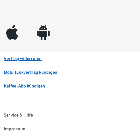
appleinc
android
Vertrag widerrufen
Mobilfunkvertrag kündigen
Kaffee-Abo kündigen
Service & Hilfe
Impressum