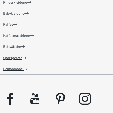
Kinderkleidung
Babykleidung
Kaffee
Kaffeemaschinen
Bettwäsche
Sportgeräte
Balkonmöbel
facebook
youtube
pinterest
instagram