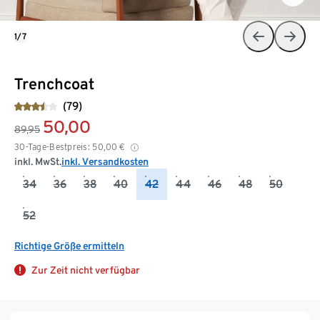
1/7
Trenchcoat
(79)
50,00
89,95
30-Tage-Bestpreis:
50,00
€
inkl. MwSt.
inkl. Versandkosten
34
36
38
40
42
44
46
48
50
52
Richtige Größe ermitteln
Zur Zeit nicht verfügbar