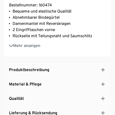
Bestellnummer: 160474
Bequeme und elastische Qualität
Abnehmbarer Bindegürtel
Damenmantel mit Reverskragen
2 Eingrifftaschen vorne
Rückseite mit Teilungsnaht und Saumschlitz
Ärmelabschluss mit Zier-Riegel
Mehr anzeigen
Mit Elasthan: formbeständig, perfekter Sitz, hoher
Tragekomfort
Unser Model (1,77 m) trägt Größe 34
Produktbeschreibung
Material & Pflege
Qualität
Lieferung & Rücksendung