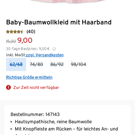
Baby-Baumwollkleid mit Haarband
(40)
9,00
15,00
30-Tage-Bestpreis:
9,00
€
inkl. MwSt.
zzgl. Versandkosten
62/68
74/80
86/92
98/104
Richtige Größe ermitteln
Zur Zeit nicht verfügbar
Bestellnummer: 147143
Hautsympathische, reine Baumwolle
Mit Knopfleiste am Rücken – für leichtes An- und