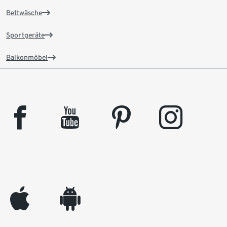
Bettwäsche
Sportgeräte
Balkonmöbel
facebook
youtube
pinterest
instagram
appleinc
android