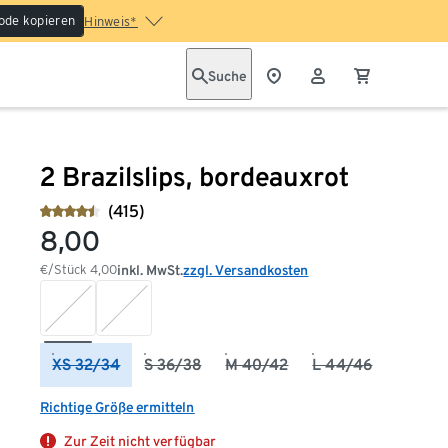
ode kopieren
Hinweis*
Suche
2 Brazilslips, bordeauxrot
(415)
8,00
€/Stück
4,00
inkl. MwSt.
zzgl. Versandkosten
XS 32/34
S 36/38
M 40/42
L 44/46
Richtige Größe ermitteln
Zur Zeit nicht verfügbar