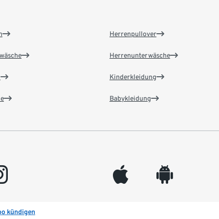
n
Herrenpullover
wäsche
Herrenunterwäsche
n
Kinderkleidung
e
Babykleidung
gram
appleinc
android
bo kündigen