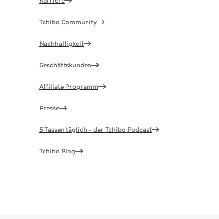
Karriere
Tchibo Community
Nachhaltigkeit
Geschäftskunden
Affiliate Programm
Presse
5 Tassen täglich – der Tchibo Podcast
Tchibo Blog