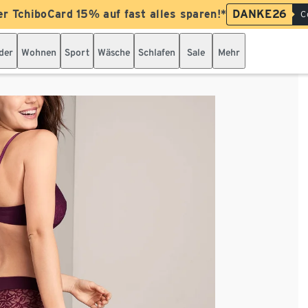
er TchiboCard 15% auf fast alles sparen!*
DANKE26
C
der
Wohnen
Sport
Wäsche
Schlafen
Sale
Mehr