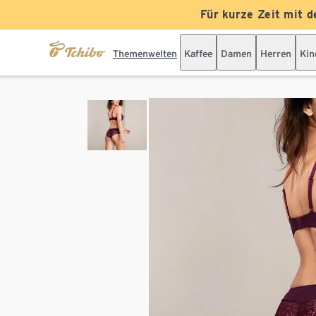
Für kurze Zeit mit d
Themenwelten
Kaffee
Damen
Herren
Kin