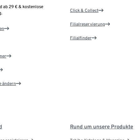
d ab 29 € & kostenlose
Click & Collect
.
Filialreservierung
en
Filialfinder
ner
e ändern
d
Rund um unsere Produkte