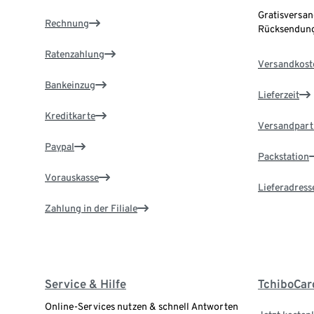
Gratisversan
Rechnung
Rücksendung
Ratenzahlung
Versandkost
Bankeinzug
Lieferzeit
Kreditkarte
Versandpart
Paypal
Packstation
Vorauskasse
Lieferadress
Zahlung in der Filiale
Service & Hilfe
TchiboCar
Online-Services nutzen & schnell Antworten