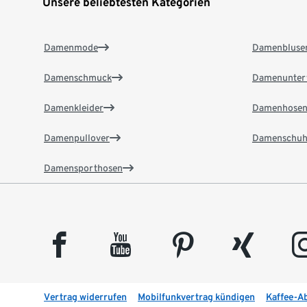
Unsere beliebtesten Kategorien
Damenmode
Damenbluse
Damenschmuck
Damenunter
Damenkleider
Damenhose
Damenpullover
Damenschuh
Damensporthosen
facebook
youtube
pinterest
xing
insta
Vertrag widerrufen
Mobilfunkvertrag kündigen
Kaffee-A