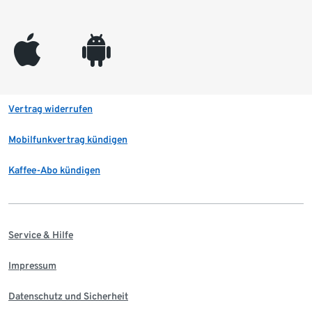
appleinc
android
Vertrag widerrufen
Mobilfunkvertrag kündigen
Kaffee-Abo kündigen
Service & Hilfe
Impressum
Datenschutz und Sicherheit