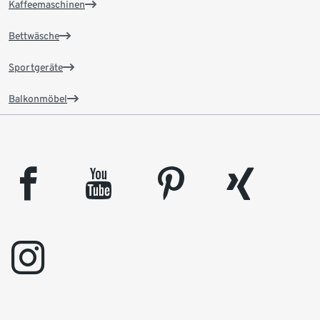
Kaffeemaschinen
Bettwäsche
Sportgeräte
Balkonmöbel
facebook
youtube
pinterest
xing
instagram