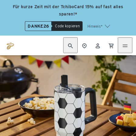
Für kurze Zeit mit der TchiboCard 15% auf fast alles
sparen!*
DANKE26
Code kopieren
Hinweis*