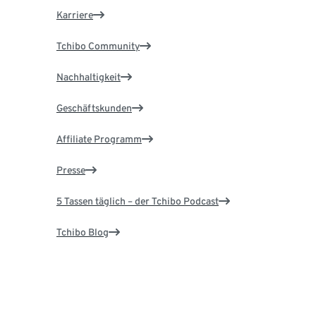
Karriere
Tchibo Community
Nachhaltigkeit
Geschäftskunden
Affiliate Programm
Presse
5 Tassen täglich – der Tchibo Podcast
Tchibo Blog