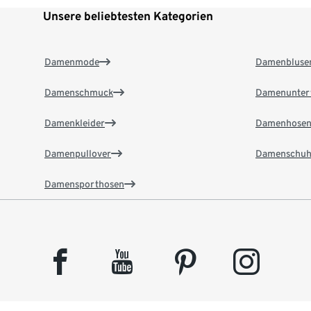
Unsere beliebtesten Kategorien
Damenmode
Damenbluse
Damenschmuck
Damenunter
Damenkleider
Damenhose
Damenpullover
Damenschuh
Damensporthosen
facebook
youtube
pinterest
instagram