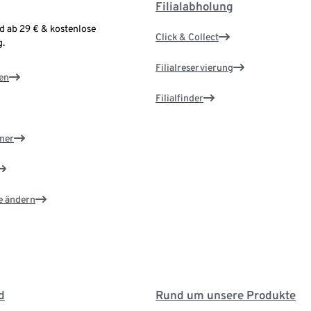
Filialabholung
d ab 29 € & kostenlose
Click & Collect
.
Filialreservierung
en
Filialfinder
ner
e ändern
d
Rund um unsere Produkte