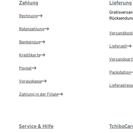
Zahlung
Lieferung
Gratisversan
Rechnung
Rücksendung
Ratenzahlung
Versandkost
Bankeinzug
Lieferzeit
Kreditkarte
Versandpart
Paypal
Packstation
Vorauskasse
Lieferadress
Zahlung in der Filiale
Service & Hilfe
TchiboCar