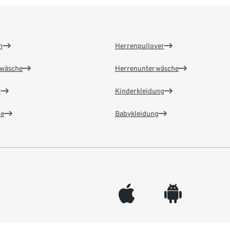
n
Herrenpullover
wäsche
Herrenunterwäsche
n
Kinderkleidung
e
Babykleidung
appleinc
android