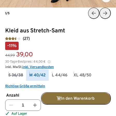
1/5
Kleid aus Stretch-Samt
(27)
-11%
39,00
44,99
30-Tage-Bestpreis:
44,00
€
inkl. MwSt.
inkl. Versandkosten
S 36/38
M 40/42
L 44/46
XL 48/50
Richtige Größe ermitteln
Anzahl
In den Warenkorb
Auf Lager