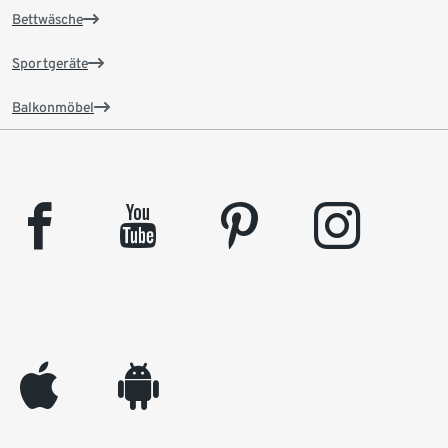
Bettwäsche
Sportgeräte
Balkonmöbel
facebook
youtube
pinterest
instagram
appleinc
android