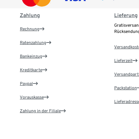
Zahlung
Lieferung
Gratisversan
Rechnung
Rücksendung
Ratenzahlung
Versandkost
Bankeinzug
Lieferzeit
Kreditkarte
Versandpart
Paypal
Packstation
Vorauskasse
Lieferadress
Zahlung in der Filiale