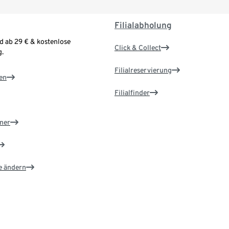
Filialabholung
d ab 29 € & kostenlose
Click & Collect
.
Filialreservierung
en
Filialfinder
ner
e ändern