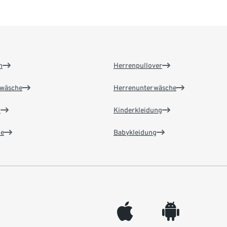
n
Herrenpullover
wäsche
Herrenunterwäsche
n
Kinderkleidung
e
Babykleidung
appleinc
android