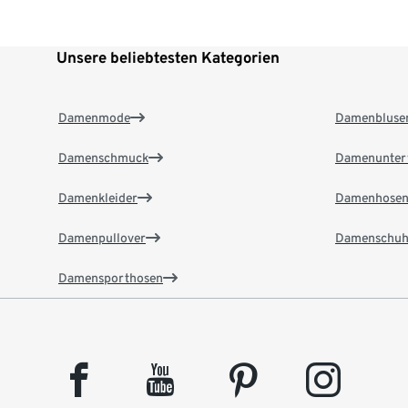
Unsere beliebtesten Kategorien
Damenmode
Damenbluse
Damenschmuck
Damenunter
Damenkleider
Damenhose
Damenpullover
Damenschuh
Damensporthosen
facebook
youtube
pinterest
instagram