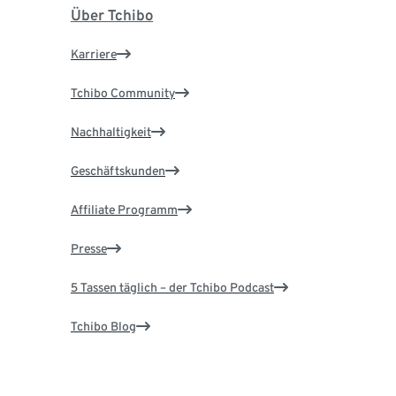
Über Tchibo
Karriere
Tchibo Community
Nachhaltigkeit
Geschäftskunden
Affiliate Programm
Presse
5 Tassen täglich – der Tchibo Podcast
Tchibo Blog