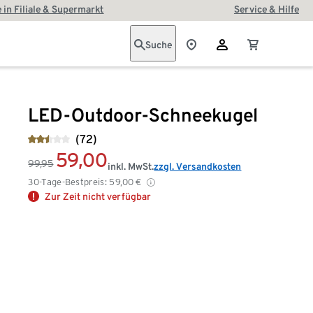
 in Filiale & Supermarkt
Service & Hilfe
Suche
LED-Outdoor-Schneekugel
(72)
59,00
99,95
inkl. MwSt.
zzgl. Versandkosten
30-Tage-Bestpreis:
59,00
€
Zur Zeit nicht verfügbar