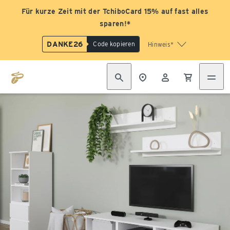
Für kurze Zeit mit der TchiboCard 15% auf fast alles
sparen!*
DANKE26
Code kopieren
Hinweis*