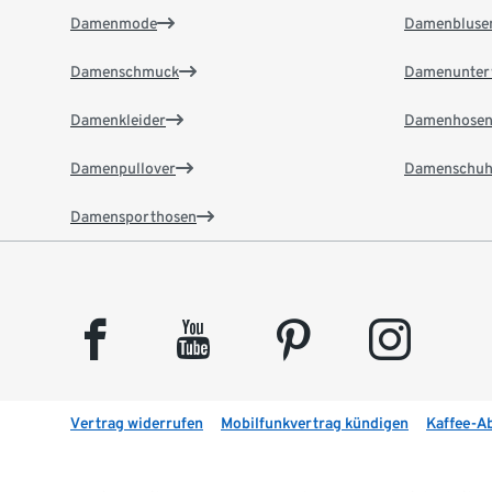
Damenmode
Damenbluse
Damenschmuck
Damenunter
Damenkleider
Damenhose
Damenpullover
Damenschuh
Damensporthosen
facebook
youtube
pinterest
instagram
Vertrag widerrufen
Mobilfunkvertrag kündigen
Kaffee-A