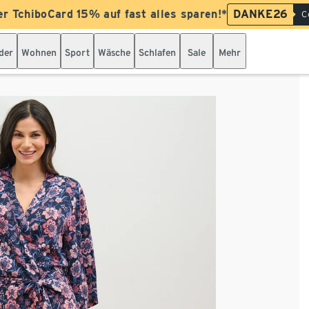
er TchiboCard 15% auf fast alles sparen!*
DANKE26
C
der
Wohnen
Sport
Wäsche
Schlafen
Sale
Mehr