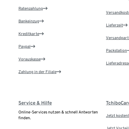
Ratenzahlung
Versandkost
Bankeinzug
Lieferzeit
Kreditkarte
Versandpart
Paypal
Packstation
Vorauskasse
Lieferadress
Zahlung in der Filiale
Service & Hilfe
TchiboCar
Online-Services nutzen & schnell Antworten
Jetzt kostenl
finden.
Jetzt Vortei