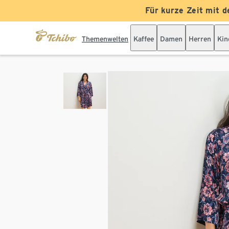
Für kurze Zeit mit d
Themenwelten
Kaffee
Damen
Herren
Kin