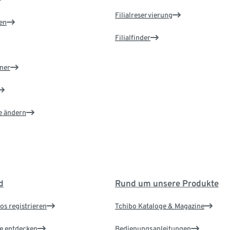
Filialreservierung
en
Filialfinder
ner
e ändern
d
Rund um unsere Produkte
os registrieren
Tchibo Kataloge & Magazine
le entdecken
Bedienungsanleitungen