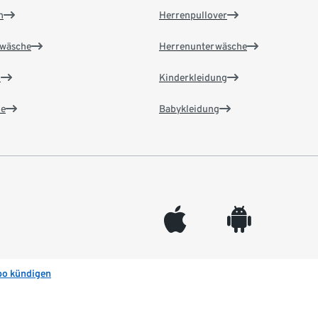
n
Herrenpullover
wäsche
Herrenunterwäsche
n
Kinderkleidung
e
Babykleidung
appleinc
android
bo kündigen