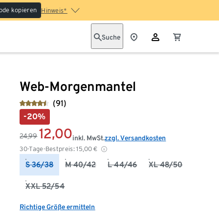
ode kopieren
Hinweis*
Suche
Web-Morgenmantel
(91)
-20%
12,00
24,99
inkl. MwSt.
zzgl. Versandkosten
30-Tage-Bestpreis:
15,00
€
S 36/38
M 40/42
L 44/46
XL 48/50
XXL 52/54
Richtige Größe ermitteln