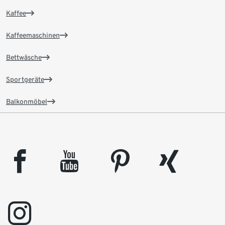
Kaffee
Kaffeemaschinen
Bettwäsche
Sportgeräte
Balkonmöbel
facebook
youtube
pinterest
xing
instagram