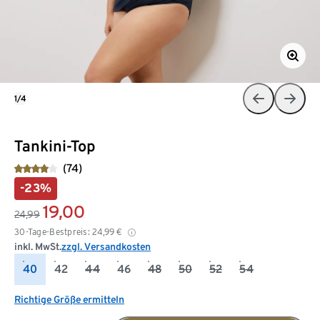
1/4
Tankini-Top
(74)
-23%
19,00
24,99
30-Tage-Bestpreis:
24,99
€
inkl. MwSt.
zzgl. Versandkosten
40
42
44
46
48
50
52
54
Richtige Größe ermitteln