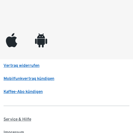
appleinc
android
Vertrag widerrufen
Mobilfunkvertrag kündigen
Kaffee-Abo kündigen
Service & Hilfe
Impressum