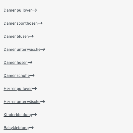
Damenpullover
Damensporthosen
Damenblusen
Damenunterwäsche
Damenhosen
Damenschuhe
Herrenpullover
Herrenunterwäsche
Kinderkleidung
Babykleidung