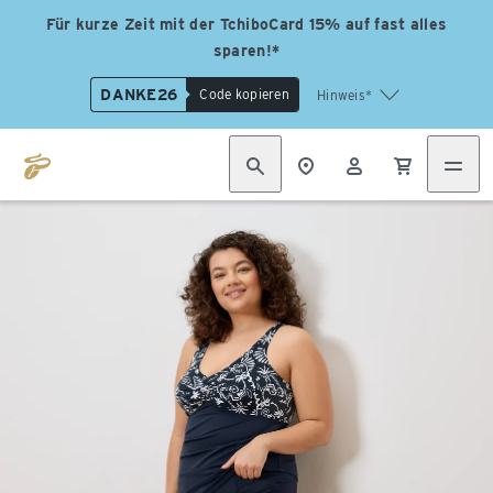
Für kurze Zeit mit der TchiboCard 15% auf fast alles
sparen!*
DANKE26
Code kopieren
Hinweis*