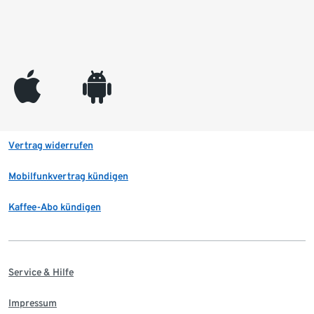
appleinc
android
Vertrag widerrufen
Mobilfunkvertrag kündigen
Kaffee-Abo kündigen
Service & Hilfe
Impressum