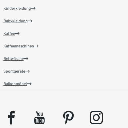
Kinderkleidung
Babykleidung
Kaffee
Kaffeemaschinen
Bettwäsche
Sportgeräte
Balkonmöbel
facebook
youtube
pinterest
instagram