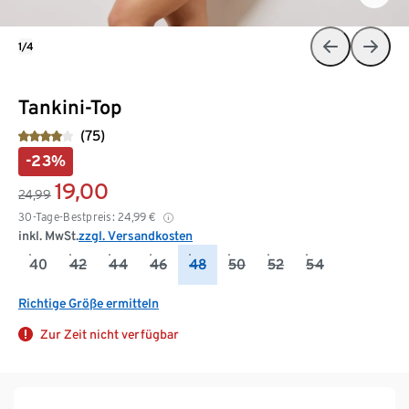
1/4
Tankini-Top
(75)
-23%
19,00
24,99
30-Tage-Bestpreis:
24,99
€
inkl. MwSt.
zzgl. Versandkosten
40
42
44
46
48
50
52
54
Richtige Größe ermitteln
Zur Zeit nicht verfügbar