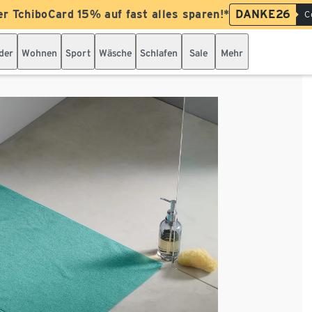
er TchiboCard 15% auf fast alles sparen!*
DANKE26
C
der
Wohnen
Sport
Wäsche
Schlafen
Sale
Mehr