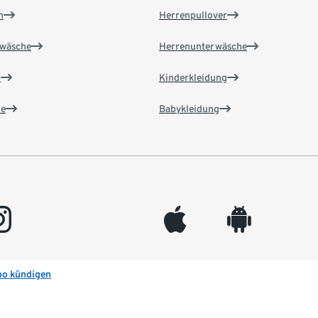
n
Herrenpullover
wäsche
Herrenunterwäsche
n
Kinderkleidung
e
Babykleidung
gram
appleinc
android
bo kündigen