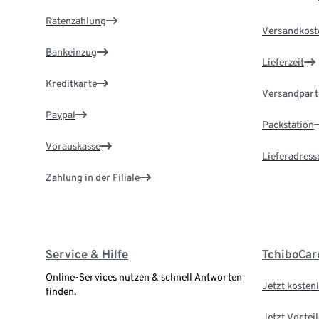
Ratenzahlung
Versandkost
Bankeinzug
Lieferzeit
Kreditkarte
Versandpart
Paypal
Packstation
Vorauskasse
Lieferadress
Zahlung in der Filiale
Service & Hilfe
TchiboCar
Online-Services nutzen & schnell Antworten
Jetzt kostenl
finden.
Jetzt Vortei