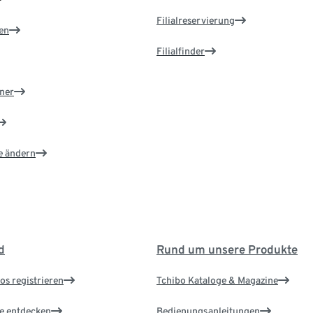
Filialreservierung
en
Filialfinder
ner
e ändern
d
Rund um unsere Produkte
os registrieren
Tchibo Kataloge & Magazine
le entdecken
Bedienungsanleitungen