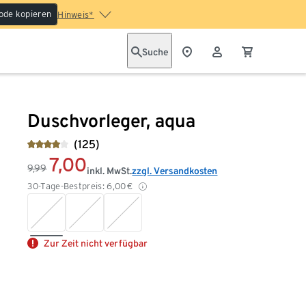
ode kopieren
Hinweis*
Suche
Duschvorleger, aqua
(125)
7,00
9,99
inkl. MwSt.
zzgl. Versandkosten
30-Tage-Bestpreis:
6,00
€
Zur Zeit nicht verfügbar