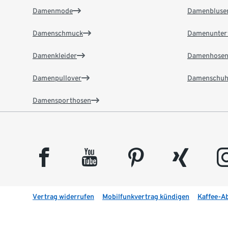
Damenmode
Damenbluse
Damenschmuck
Damenunter
Damenkleider
Damenhose
Damenpullover
Damenschuh
Damensporthosen
facebook
youtube
pinterest
xing
insta
Vertrag widerrufen
Mobilfunkvertrag kündigen
Kaffee-A