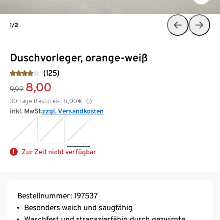
1/2
Duschvorleger, orange-weiß
(125)
8,00
9,99
30-Tage-Bestpreis:
8,00
€
inkl. MwSt.
zzgl. Versandkosten
Zur Zeit nicht verfügbar
Bestellnummer: 197537
Besonders weich und saugfähig
Waschfest und strapazierfähig durch gezwirnte