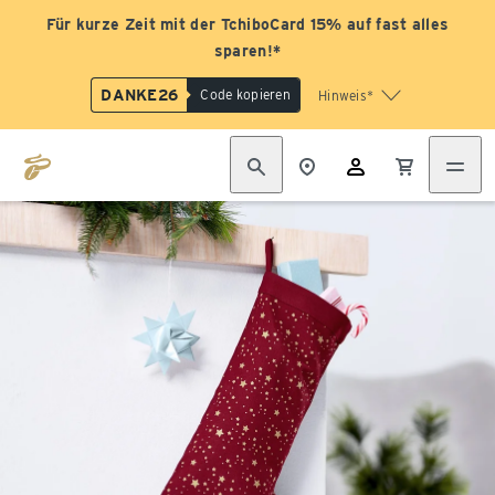
Für kurze Zeit mit der TchiboCard 15% auf fast alles
sparen!*
DANKE26
Code kopieren
Hinweis*