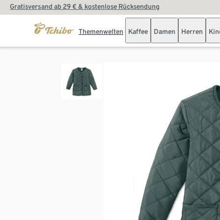
Gratisversand ab 29 € & kostenlose Rücksendung
Themenwelten
Kaffee
Damen
Herren
Kin