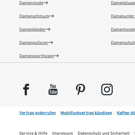
Damenmode
Damenbluse
Damenschmuck
Damenunter
Damenkleider
Damenhose
Damenpullover
Damenschuh
Damensporthosen
facebook
youtube
pinterest
instagram
Vertrag widerrufen
Mobilfunkvertrag kündigen
Kaffee-A
Service & Hilfe
Impressum
Datenschutz und Sicherheit