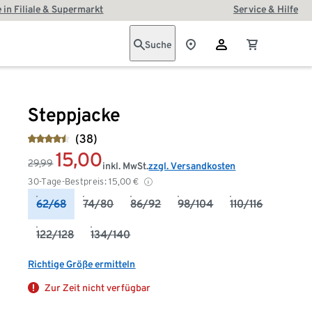
 in Filiale & Supermarkt
Service & Hilfe
Suche
Steppjacke
(38)
15,00
29,99
inkl. MwSt.
zzgl. Versandkosten
30-Tage-Bestpreis:
15,00
€
62/68
74/80
86/92
98/104
110/116
122/128
134/140
Richtige Größe ermitteln
Zur Zeit nicht verfügbar