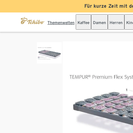
Für kurze Zeit mit d
Themenwelten
Kaffee
Damen
Herren
Kin