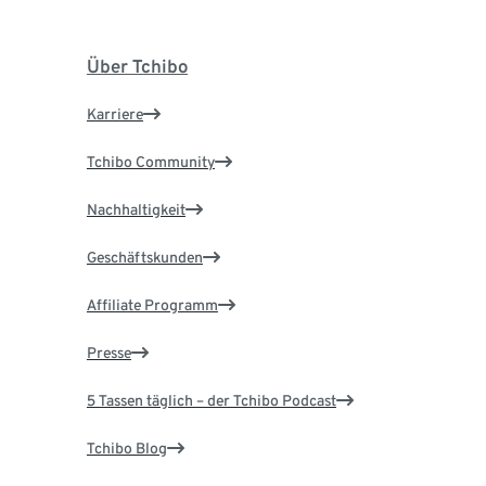
Über Tchibo
Karriere
Tchibo Community
Nachhaltigkeit
Geschäftskunden
Affiliate Programm
Presse
5 Tassen täglich – der Tchibo Podcast
Tchibo Blog