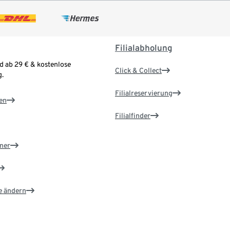
Filialabholung
d ab 29 € & kostenlose
Click & Collect
.
Filialreservierung
en
Filialfinder
ner
e ändern