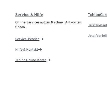
Service & Hilfe
TchiboCar
Online-Services nutzen & schnell Antworten
Jetzt kostenl
finden.
Jetzt Vortei
Service-Bereich
Hilfe & Kontakt
Tchibo Online-Konto