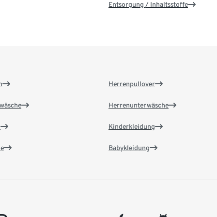
Entsorgung / Inhaltsstoffe
n
Herrenpullover
wäsche
Herrenunterwäsche
n
Kinderkleidung
e
Babykleidung