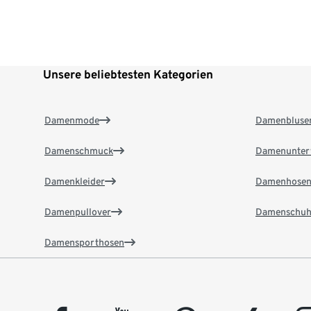
Unsere beliebtesten Kategorien
Damenmode
Damenbluse
Damenschmuck
Damenunter
Damenkleider
Damenhose
Damenpullover
Damenschuh
Damensporthosen