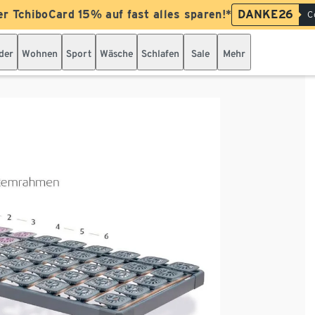
er TchiboCard 15% auf fast alles sparen!*
DANKE26
C
der
Wohnen
Sport
Wäsche
Schlafen
Sale
Mehr