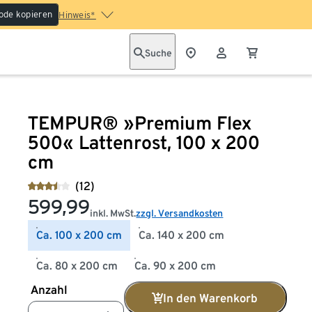
ode kopieren
Hinweis*
Suche
TEMPUR® »Premium Flex
500« Lattenrost, 100 x 200
cm
(12)
599,99
inkl. MwSt.
zzgl. Versandkosten
Ca. 100 x 200 cm
Ca. 140 x 200 cm
Ca. 80 x 200 cm
Ca. 90 x 200 cm
Anzahl
In den Warenkorb